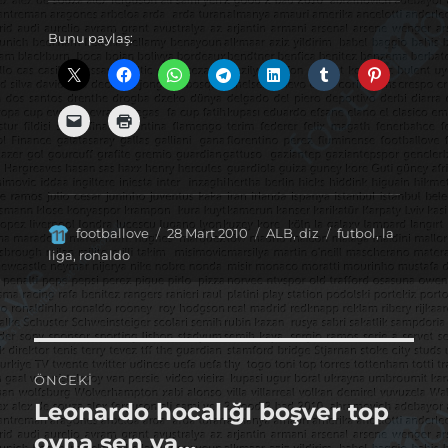
Bunu paylaş:
Yazar
Yayın
Kategoriler
Etiketler
footballove
28 Mart 2010
ALB
,
diz
futbol
,
la
tarihi
liga
,
ronaldo
Yazı
ÖNCEKI
gezinmesi
Leonardo hocalığı boşver top
Önceki
yazı:
oyna sen ya…