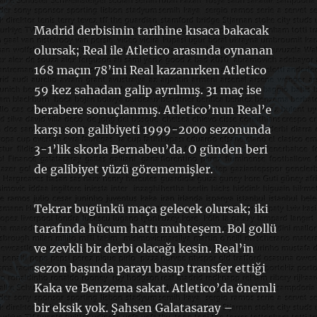
Madrid derbisinin tarihine kısaca bakacak
olursak; Real ile Atletico arasında oynanan
168 maçın 78’ini Real kazanırken Atletico
59 kez sahadan galip ayrılmış. 31 maç ise
berabere sonuçlanmış. Atletico’nun Real’e
karşı son galibiyeti 1999-2000 sezonunda
3-1’lik skorla Bernabeu’da. O günden beri
de galibiyet yüzü görememişler.
Tekrar bugünkü maça gelecek olursak; iki
tarafında hücum hattı muhteşem. Bol gollü
ve zevkli bir derbi olacağı kesin. Real’in
sezon başında parayı basıp transfer ettiği
Kaka ve Benzema sakat. Atletico’da önemli
bir eksik yok. Şahsen Galatasaray –