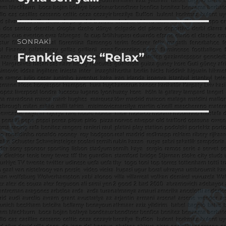
SONRAKI
Frankie says; “Relax”
Sonraki
yazı: