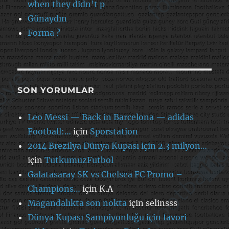
when they didn’t p
Günaydın
Forma ?
SON YORUMLAR
Leo Messi — Back in Barcelona — adidas
Football:…
için
Sporstation
2014 Brezilya Dünya Kupası için 2.3 milyon…
için
TutkumuzFutbol
Galatasaray SK vs Chelsea FC Promo –
Champions…
için
K.A
Magandalıkta son nokta
için
selinsss
Dünya Kupası Şampiyonluğu için favori