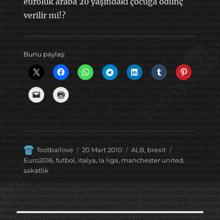
euroluk araba 20 yaşındaki çocuğa ödünç
verilir mi!?
Bunu paylaş:
Yazar
Yayın
Kategoriler
Etiketler
footballove
20 Mart 2010
ALB
,
brexit
tarihi
Euro2016
,
futbol
,
italya
,
la liga
,
manchester united
,
sakatlik