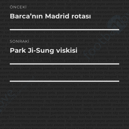
Yazı
ÖNCEKI
gezinmesi
Barca’nın Madrid rotası
Önceki
yazı:
SONRAKI
Park Ji-Sung viskisi
Sonraki
yazı: