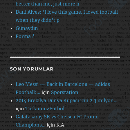
better than me, just more h
Dani Alves: ‘I love this game. I loved football
when they didn’t p
Günaydın
Forma ?
SON YORUMLAR
Leo Messi — Back in Barcelona — adidas
Football:…
için
Sporstation
2014 Brezilya Dünya Kupası için 2.3 milyon…
için
TutkumuzFutbol
Galatasaray SK vs Chelsea FC Promo –
Champions…
için
K.A