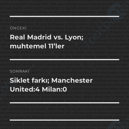
Yazı
ÖNCEKI
gezinmesi
Real Madrid vs. Lyon;
Önceki
yazı:
muhtemel 11’ler
SONRAKI
Siklet farkı; Manchester
Sonraki
yazı:
United:4 Milan:0