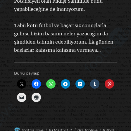
Potansiyeli olan Fildişi Sahilinde bunu
yapabileceğine de inanıyorum.
Tabii kötü futbol ve başarısız sonuçlarla
gelirse bizim basının neler yazacağını da
şimdiden tahmin edebiliyorum. İlk günden
başlarlar kafasına kafasına vurmaya…
Bunu paylaş:
Yazar
Yayın
Kategoriler
Etiketler
footballove
10 Mart 2010
diz
,
fcblive
futbol
,