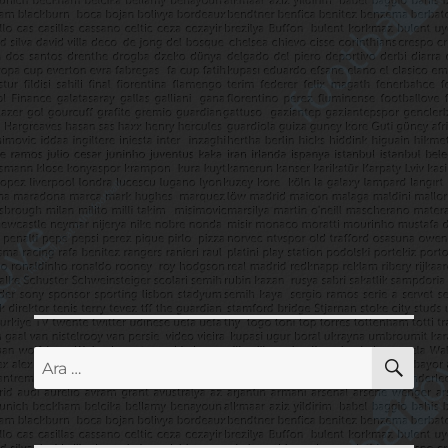
AR
Ara: