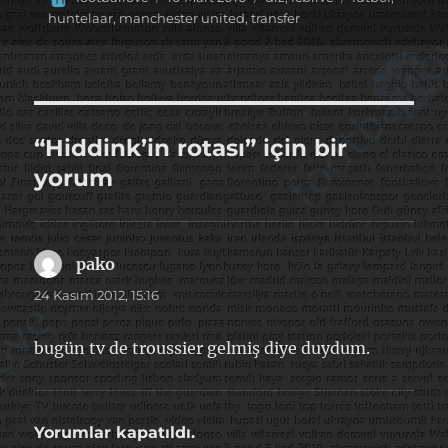
tarihi
huntelaar
,
manchester united
,
transfer
“Hiddink’in rotası” için bir
yorum
pako
dedi
ki:
24 Kasım 2012, 15:16
bugün tv de troussier gelmiş diye duydum.
Yorumlar kapatıldı.