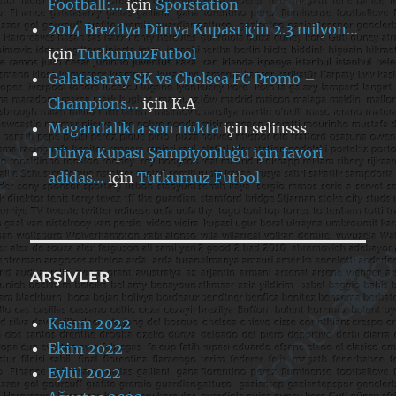
Football:…
için
Sporstation
2014 Brezilya Dünya Kupası için 2.3 milyon…
için
TutkumuzFutbol
Galatasaray SK vs Chelsea FC Promo –
Champions…
için
K.A
Magandalıkta son nokta
için
selinsss
Dünya Kupası Şampiyonluğu için favori
adidas…
için
Tutkumuz Futbol
ARŞIVLER
Kasım 2022
Ekim 2022
Eylül 2022