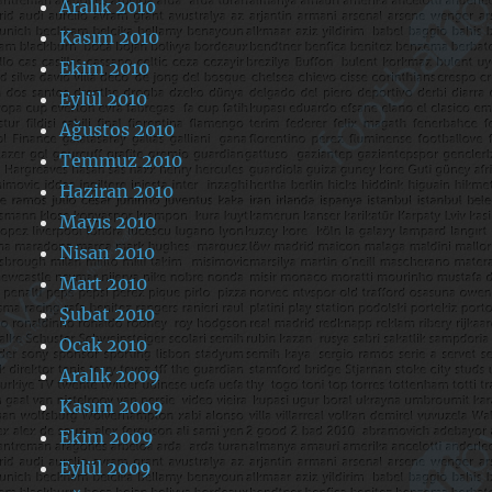
Aralık 2010
Kasım 2010
Ekim 2010
Eylül 2010
Ağustos 2010
Temmuz 2010
Haziran 2010
Mayıs 2010
Nisan 2010
Mart 2010
Şubat 2010
Ocak 2010
Aralık 2009
Kasım 2009
Ekim 2009
Eylül 2009