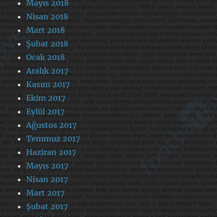
Mayıs 2018
Nisan 2018
Mart 2018
Şubat 2018
Ocak 2018
Aralık 2017
Kasım 2017
Ekim 2017
Eylül 2017
Ağustos 2017
Temmuz 2017
Haziran 2017
Mayıs 2017
Nisan 2017
Mart 2017
Şubat 2017