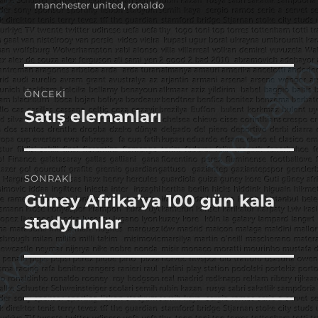
tarihi
manchester united
,
ronaldo
Yazı
ÖNCEKI
gezinmesi
Satış elemanları
Önceki
yazı:
SONRAKI
Güney Afrika’ya 100 gün kala
Sonraki
yazı:
stadyumlar