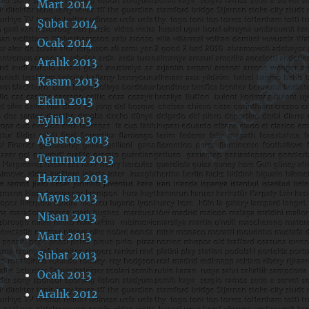
Mart 2014
Şubat 2014
Ocak 2014
Aralık 2013
Kasım 2013
Ekim 2013
Eylül 2013
Ağustos 2013
Temmuz 2013
Haziran 2013
Mayıs 2013
Nisan 2013
Mart 2013
Şubat 2013
Ocak 2013
Aralık 2012