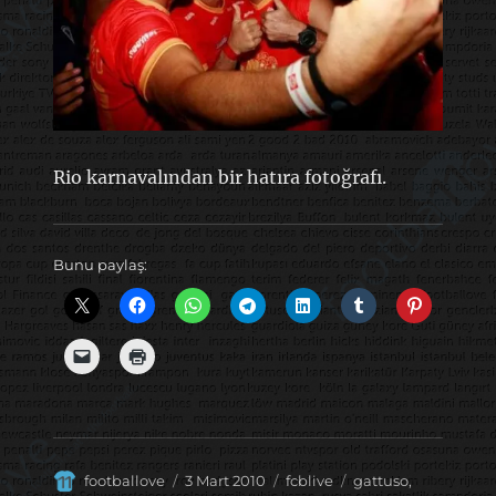
Rio karnavalından bir hatıra fotoğrafı.
Bunu paylaş:
Yazar
Yayın
Kategoriler
Etiketler
footballove
3 Mart 2010
fcblive
gattuso
,