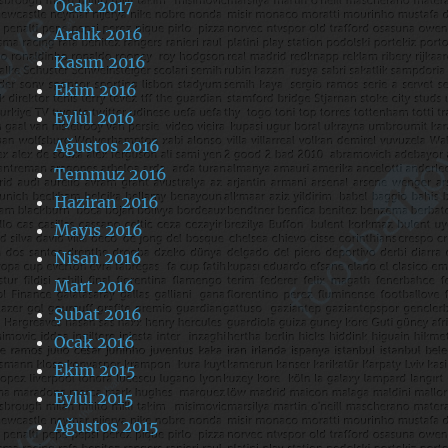
Ocak 2017
Aralık 2016
Kasım 2016
Ekim 2016
Eylül 2016
Ağustos 2016
Temmuz 2016
Haziran 2016
Mayıs 2016
Nisan 2016
Mart 2016
Şubat 2016
Ocak 2016
Ekim 2015
Eylül 2015
Ağustos 2015