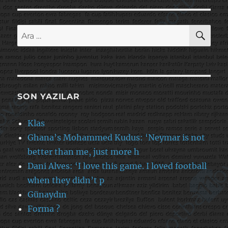
AR
Ara:
SON YAZILAR
Klas
Ghana’s Mohammed Kudus: ‘Neymar is not
better than me, just more h
Dani Alves: ‘I love this game. I loved football
when they didn’t p
Günaydın
Forma ?