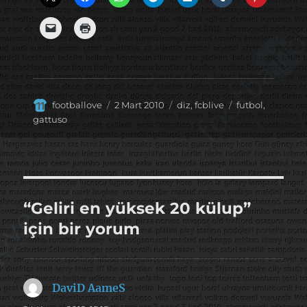
Yazar
Yayın
Kategoriler
Etiketler
footballove
2 Mart 2010
diz
,
fcblive
futbol
,
tarihi
gattuso
“Geliri en yüksek 20 külup”
için bir yorum
DaviD AameS
dedi
ki: