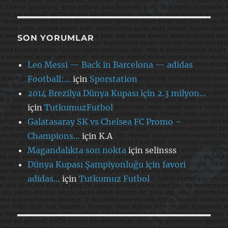
SON YORUMLAR
Leo Messi — Back in Barcelona — adidas
Football:…
için
Sporstation
2014 Brezilya Dünya Kupası için 2.3 milyon…
için
TutkumuzFutbol
Galatasaray SK vs Chelsea FC Promo –
Champions…
için
K.A
Magandalıkta son nokta
için
selinsss
Dünya Kupası Şampiyonluğu için favori
adidas…
için
Tutkumuz Futbol