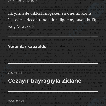
24 Kasım 2012, 15:15
İlk yirmi de dikkatimi çeken en önemli konu;
Listede sadece 1 tane ikinci ligde oynayan kulüp
var; Newcastle!
Yorumlar kapatıldı.
Yazı
ÖNCEKI
gezinmesi
Cezayir bayrağıyla Zidane
Önceki
yazı:
SONRAKI