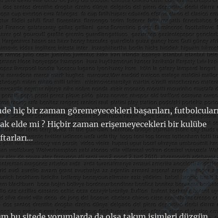
inde hiç bir zaman göremeyecekleri başarıları, futbolcuları
ak elde mi ? Hiçbir zaman erişemeyecekleri bir kulübe
ftarları…
 bu sitede yorumlarda da olsa takım isimleri düzgün