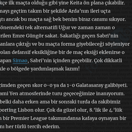
çe ilk maçta olduğu gibi yine Keita ön plana çıkabilir.
ayı geçtim takım bir şekilde Arda’nın ileri uçta
tı ancak bu maçta sağ bek benim biraz canımı sıkıyor.
dönemdeki tek alternatifi Uğur ve zaman zaman o
rilen Emre Güngör sakat. Sakatlığı geçen Sabri’nin
nlara çıktığı ve bu maçta forma giyebileceği söyleniyor
olan defansif eksikliğine bir de maç eksiği eklenirse o
yapan
Simao
, Sabri’nin içinden geçebilir. Çok dikkatli
kle o bölgede yardımlaşmak lazım!
çimden geçen skor 0-0 ya da 1-0 Galatasaray galibiyeti.
 Sami Yen atmosferinde turu geçeceğimize inanıyorum.
elki daha erken ama bir sonraki turda da rakibimiz
orting Lisbon olur. Çok da güzel olur, 8.’lik ile 4.’lük
n bir Premier League takımındansa kafaya oynayan bir
nı her türlü tercih ederim.