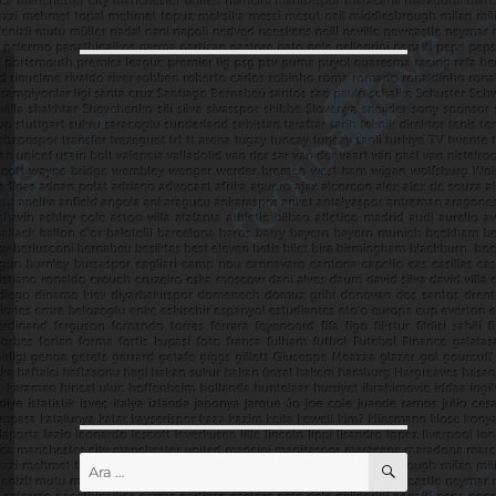
ARA
Ara: