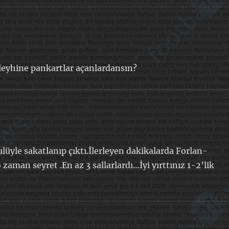
leyhine pankartlar açanlardansın?
lüyle sakatlanıp çıktı.İlerleyen dakikalarda Forlan-
 zaman seyret .En az 3 sallarlardı…İyi yırttınız 1-2’lik