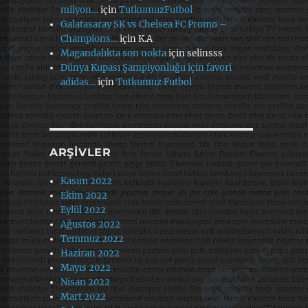
milyon…
için
TutkumuzFutbol
Galatasaray SK vs Chelsea FC Promo –
Champions…
için
K.A
Magandalıkta son nokta
için
selinsss
Dünya Kupası Şampiyonluğu için favori
adidas…
için
Tutkumuz Futbol
ARŞIVLER
Kasım 2022
Ekim 2022
Eylül 2022
Ağustos 2022
Temmuz 2022
Haziran 2022
Mayıs 2022
Nisan 2022
Mart 2022