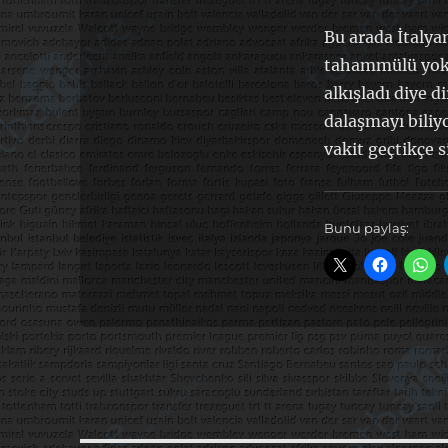
Bu arada İtalya
tahammülü yok.
alkışladı diye d
dalaşmayı bili
vakit geçtikçe s
Bunu paylaş: