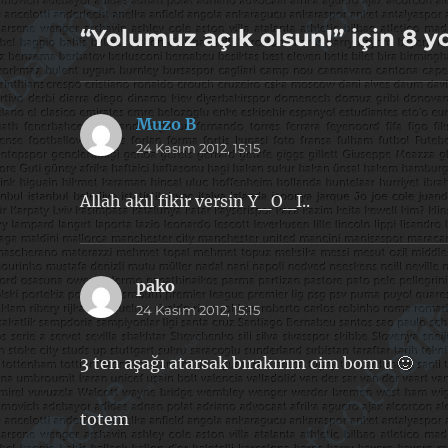
“Yolumuz açık olsun!” için 8 
Muzo B
dedi
24 Kasım 2012, 15:15
ki:
Allah akıl fikir versin Y_O_I..
pako
dedi
24 Kasım 2012, 15:15
ki:
3 ten aşağı atarsak bırakırım cim bom u 🙂
totem