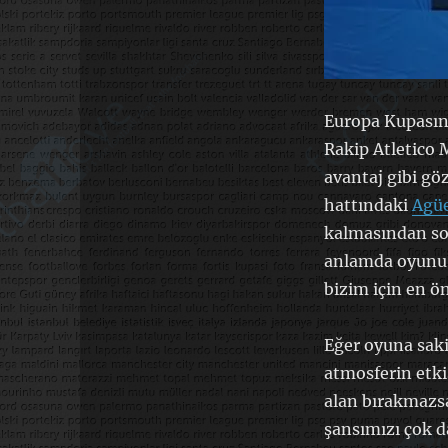
Europa Kupasınd
Rakip Atletico 
avantaj gibi gö
hattındaki
Agü
kalmasından son
anlamda oyunu t
bizim için en ön
Eğer oyuna saki
atmosferin etki
alan bırakmazsa
şansımızı çok d