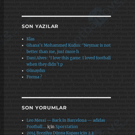
SON YAZILAR
Klas
Ghana’s Mohammed Kudus: ‘Neymar is not
better than me, just more h
Dani Alves: ‘I love this game. I loved football
when they didn’t p
Günaydın
Forma ?
SON YORUMLAR
Leo Messi — Back in Barcelona — adidas
Football:…
için
Sporstation
2014 Brezilya Dünya Kupası için 2.3