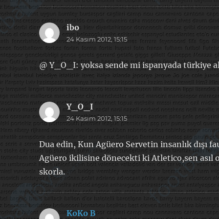
ibo
dedi
24 Kasım 2012, 15:15
ki:
@ Y_O_I: yoksa sende mi ispanyada türkiye a
Y_O_I
dedi
24 Kasım 2012, 15:15
ki:
Dua edin, Kun Agüero Servetin insanlık dışı fau
Agüero ikilisine dönecekti ki Atletico,sen asıl o
skorla.
KoKo B
dedi