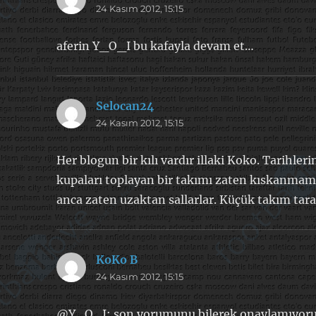
24 Kasım 2012, 15:15
ki:
aferin Y_O_I bu kafayla devam et…
Selocan24
dedi
24 Kasım 2012, 15:15
ki:
Her blogun bir kılı vardır illaki Koko. Tarihler
kupaları toplayan bir takımı zaten kıskanmam
anca zaten uzaktan sallarlar. Küçük takım tara
KoKo B
dedi
24 Kasım 2012, 15:15
ki:
@Y_O_I; son yorumunu bilerek onaylamıyorum