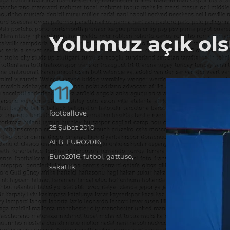
it's the football, that's the football…
footbaLLove
Yolumuz açık ols
Yazar
footballove
Yayın
25 Şubat 2010
tarihi
Kategoriler
ALB
,
EURO2016
Etiketler
Euro2016
,
futbol
,
gattuso
,
sakatlik