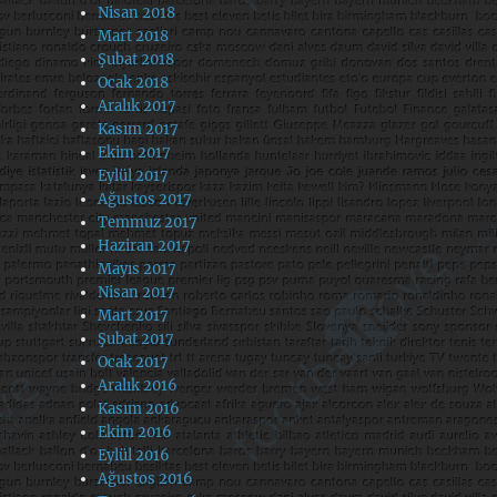
Nisan 2018
Mart 2018
Şubat 2018
Ocak 2018
Aralık 2017
Kasım 2017
Ekim 2017
Eylül 2017
Ağustos 2017
Temmuz 2017
Haziran 2017
Mayıs 2017
Nisan 2017
Mart 2017
Şubat 2017
Ocak 2017
Aralık 2016
Kasım 2016
Ekim 2016
Eylül 2016
Ağustos 2016