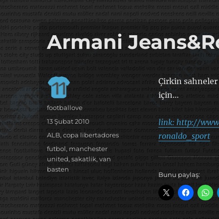
it's the football, that's the football…
footbaLLove
Armani Jeans&R
Çirkin sahnele
için…
Yazar
footballove
Yayın
13 Şubat 2010
link: http://ww
tarihi
Kategoriler
ALB
,
copa libertadores
ronaldo_sport
Etiketler
futbol
,
manchester
united
,
sakatlik
,
van
basten
Bunu paylaş: