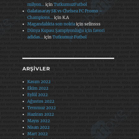
milyon…
için
TutkumuzFutbol
Galatasaray SK vs Chelsea FC Promo –
Champions…
için
K.A
Magandalıkta son nokta
için
selinsss
Dünya Kupası Şampiyonluğu için favori
adidas…
için
Tutkumuz Futbol
ARŞIVLER
Kasım 2022
Ekim 2022
Eylül 2022
Ağustos 2022
Temmuz 2022
Haziran 2022
Mayıs 2022
Nisan 2022
Mart 2022