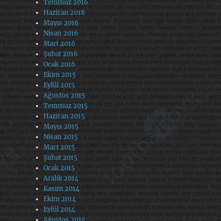
Temmuz 2016
Haziran 2016
Mayıs 2016
Nisan 2016
Mart 2016
Şubat 2016
Ocak 2016
Ekim 2015
Eylül 2015
Ağustos 2015
Temmuz 2015
Haziran 2015
Mayıs 2015
Nisan 2015
Mart 2015
Şubat 2015
Ocak 2015
Aralık 2014
Kasım 2014
Ekim 2014
Eylül 2014
Ağustos 2014