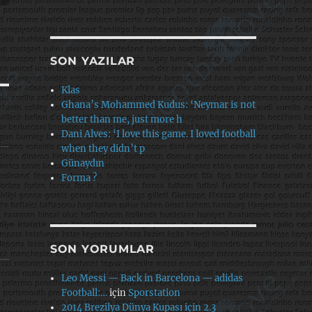
SON YAZILAR
Klas
Ghana’s Mohammed Kudus: ‘Neymar is not
better than me, just more h
Dani Alves: ‘I love this game. I loved football
when they didn’t p
Günaydın
Forma ?
SON YORUMLAR
Leo Messi — Back in Barcelona — adidas
Football:…
için
Sporstation
2014 Brezilya Dünya Kupası için 2.3