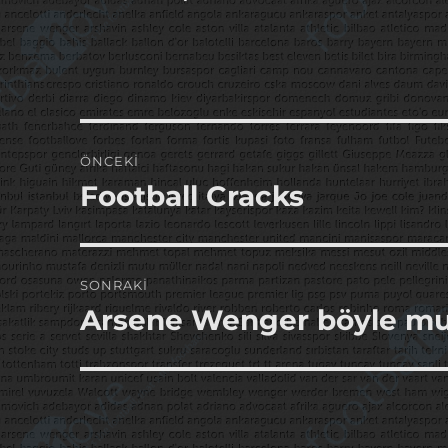
Yazı
ÖNCEKI
gezinmesi
Football Cracks
Önceki
yazı:
SONRAKI
Arsene Wenger böyle mu
Sonraki
yazı: