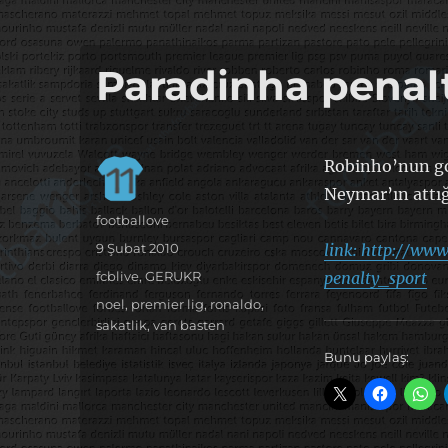
it's the football, that's the football…
footbaLLove
Paradinha penalt
Robinho’nun go
Neymar’ın attığ
Yazar
footballove
Yayın
9 Şubat 2010
link: http://ww
tarihi
Kategoriler
fcblive
,
GERUKR
penalty_sport
Etiketler
noel
,
premier lig
,
ronaldo
,
sakatlik
,
van basten
Bunu paylaş: