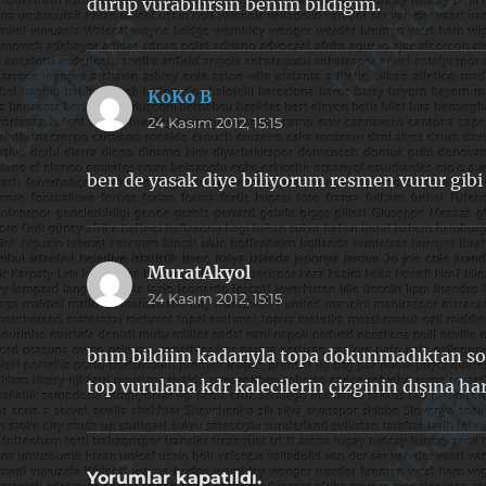
durup vurabılırsın benım bıldıgım.
KoKo B
dedi
24 Kasım 2012, 15:15
ki:
ben de yasak diye biliyorum resmen vurur gib
MuratAkyol
dedi
24 Kasım 2012, 15:15
ki:
bnm bildiim kadarıyla topa dokunmadıktan sonra
top vurulana kdr kalecilerin çizginin dışına h
Yorumlar kapatıldı.