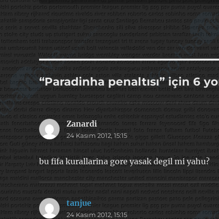
“Paradinha penaltısı” için 6 y
Zanardi
dedi
24 Kasım 2012, 15:15
ki:
bu fifa kurallarina gore yasak degil mi yahu?
tanjue
dedi
24 Kasım 2012, 15:15
ki: