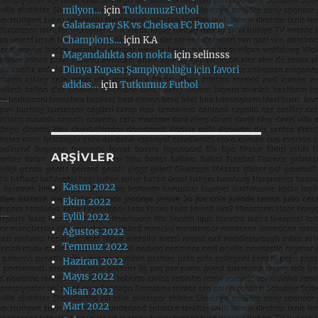
milyon…
için
TutkumuzFutbol
Galatasaray SK vs Chelsea FC Promo –
Champions…
için
K.A
Magandalıkta son nokta
için
selinsss
Dünya Kupası Şampiyonluğu için favori
adidas…
için
Tutkumuz Futbol
ARŞIVLER
Kasım 2022
Ekim 2022
Eylül 2022
Ağustos 2022
Temmuz 2022
Haziran 2022
Mayıs 2022
Nisan 2022
Mart 2022