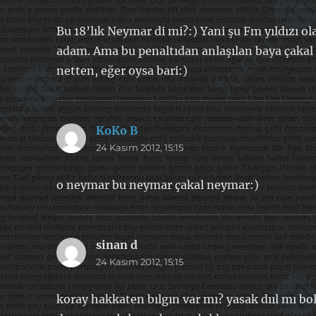
Bu 18’lık Neymar di mi?:) Yani şu Fm yıldızı o
adam. Ama bu penaltıdan anlaşılan baya çakal 
netten, eğer oysa bari:)
KoKo B
dedi
24 Kasım 2012, 15:15
ki:
o neymar bu neymar çakal neymar:)
sinan d
dedi
24 Kasım 2012, 15:15
ki:
koray hakkaten bılgın var mı? yasak dııl mı 