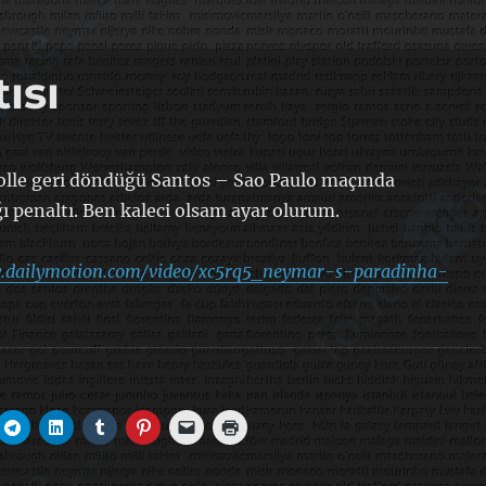
ısı
lle geri döndüğü Santos – Sao Paulo maçında
ı penaltı. Ben kaleci olsam ayar olurum.
w.dailymotion.com/video/xc5rq5_neymar-s-paradinha-