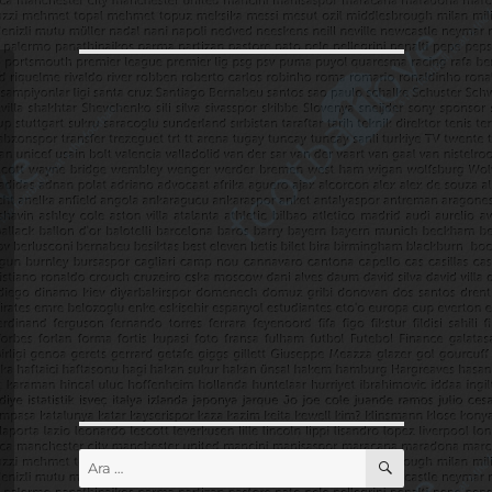
ARA
Ara: