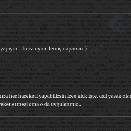
i yapıyor… hoca oyna demiş naparsın:)
 her hareketi yapabilirsin free kick işte. asıl yasak ola
areket etmesi ama o da uygulanmıo..