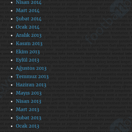
Nisan 2014
Mart 2014
Şubat 2014
Ocak 2014
Aralık 2013
Kasım 2013
Ekim 2013
Eylül 2013
Ağustos 2013
Temmuz 2013
Haziran 2013
Mayıs 2013
Nisan 2013
Mart 2013
Şubat 2013
Ocak 2013