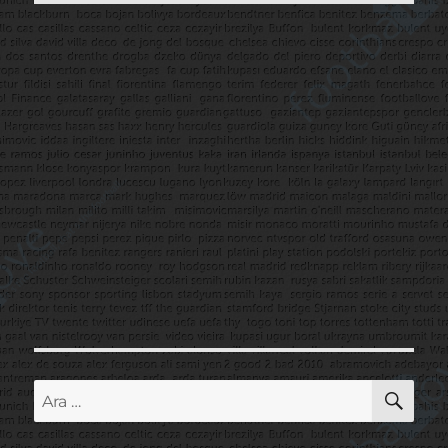
AR
Ara: