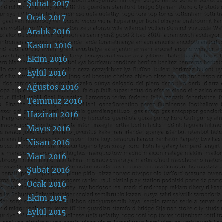
Şubat 2017
Ocak 2017
Aralık 2016
Kasım 2016
Ekim 2016
Eylül 2016
Ağustos 2016
Temmuz 2016
Haziran 2016
Mayıs 2016
Nisan 2016
Mart 2016
Şubat 2016
Ocak 2016
Ekim 2015
Eylül 2015