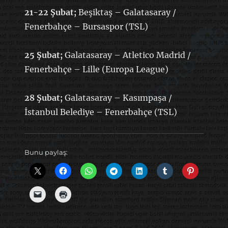
21-22 Şubat;
Beşiktaş – Galatasaray /
Fenerbahçe – Bursaspor (TSL)
25 Şubat;
Galatasaray – Atletico Madrid /
Fenerbahçe – Lille (Europa League)
28 Şubat;
Galatasaray – Kasımpaşa /
İstanbul Belediye – Fenerbahçe (TSL)
Bunu paylaş: