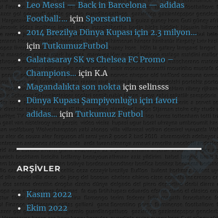
Leo Messi — Back in Barcelona — adidas
Football:…
için
Sporstation
2014 Brezilya Dünya Kupası için 2.3 milyon…
için
TutkumuzFutbol
Galatasaray SK vs Chelsea FC Promo –
Champions…
için
K.A
Magandalıkta son nokta
için
selinsss
Dünya Kupası Şampiyonluğu için favori
adidas…
için
Tutkumuz Futbol
ARŞIVLER
Kasım 2022
Ekim 2022