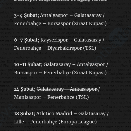
3-4 Şubat;
Antalyaspor – Galatasaray /
Fenerbahçe – Bursaspor (Ziraat Kupası)
6-7 Şubat;
Kayserispor – Galatasaray /
Fenerbahçe – Diyarbakırspor (TSL)
10-11 Şubat;
Galatasaray – Antalyaspor /
Bursaspor – Fenerbahçe (Ziraat Kupası)
14 Şubat;
Galatasaray – Ankaraspor
/
Manisaspor – Fenerbahçe (TSL)
18 Şubat;
Atletico Madrid – Galatasaray /
Lille – Fenerbahçe (Europa League)