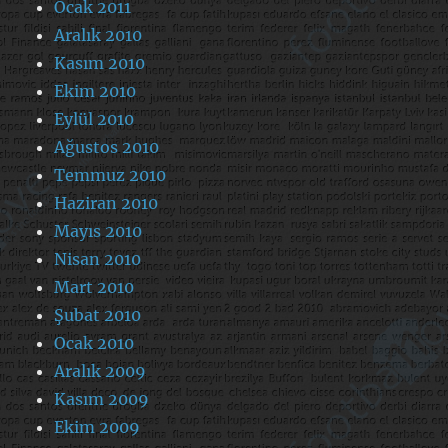
Ocak 2011
Aralık 2010
Kasım 2010
Ekim 2010
Eylül 2010
Ağustos 2010
Temmuz 2010
Haziran 2010
Mayıs 2010
Nisan 2010
Mart 2010
Şubat 2010
Ocak 2010
Aralık 2009
Kasım 2009
Ekim 2009