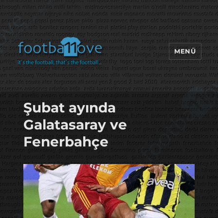
MENÜ
footbaLLove
Şubat ayında
Galatasaray ve
Fenerbahçe