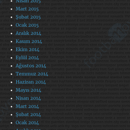
Nisan 2015
Mart 2015
Şubat 2015
Ocak 2015
Aralık 2014
Kasım 2014
Ekim 2014
Eylül 2014
Ağustos 2014
Temmuz 2014
Haziran 2014
Mayıs 2014
Nisan 2014
Mart 2014
Şubat 2014
Ocak 2014