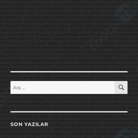
AR
Ara:
SON YAZILAR