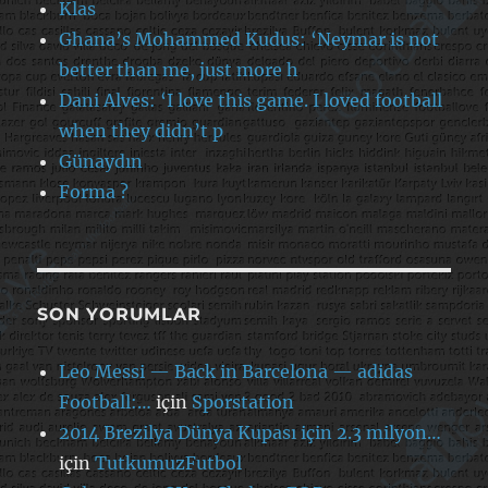
Klas
Ghana’s Mohammed Kudus: ‘Neymar is not
better than me, just more h
Dani Alves: ‘I love this game. I loved football
when they didn’t p
Günaydın
Forma ?
SON YORUMLAR
Leo Messi — Back in Barcelona — adidas
Football:…
için
Sporstation
2014 Brezilya Dünya Kupası için 2.3 milyon…
için
TutkumuzFutbol