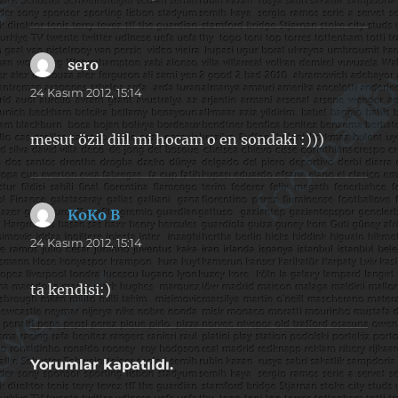
sero
dedi
ki:
24 Kasım 2012, 15:14
mesut özil diil mi hocam o en sondaki :)))
KoKo B
dedi
ki:
24 Kasım 2012, 15:14
ta kendisi:)
Yorumlar kapatıldı.