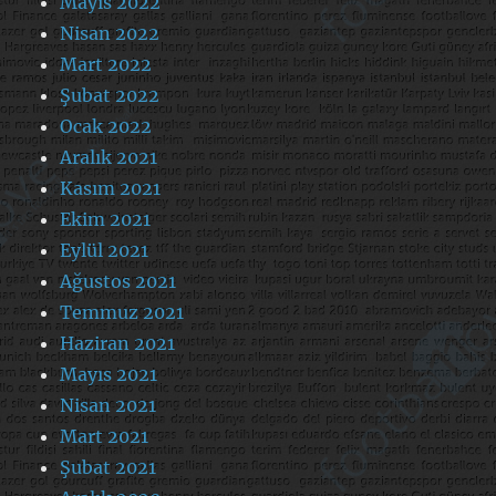
Mayıs 2022
Nisan 2022
Mart 2022
Şubat 2022
Ocak 2022
Aralık 2021
Kasım 2021
Ekim 2021
Eylül 2021
Ağustos 2021
Temmuz 2021
Haziran 2021
Mayıs 2021
Nisan 2021
Mart 2021
Şubat 2021