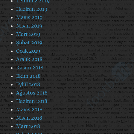
Temmuz 2019
Haziran 2019
Mayıs 2019
Nisan 2019
Mart 2019
Şubat 2019
Ocak 2019
Aralık 2018
Kasım 2018
Ekim 2018
Eylül 2018
Ağustos 2018
Haziran 2018
Mayıs 2018
Nisan 2018
Mart 2018