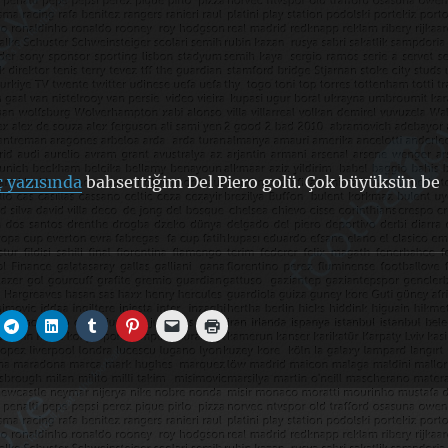
 yazısında
bahsettiğim Del Piero golü. Çok büyüksün be