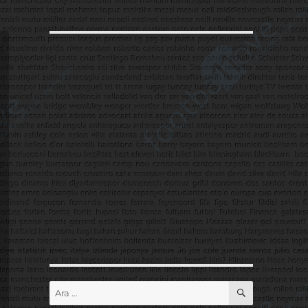
ARA
Ara: