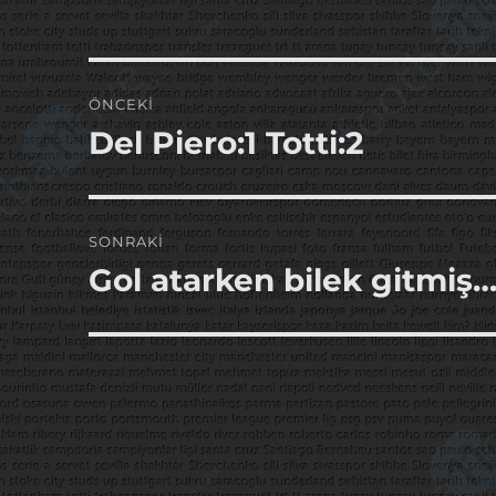
Yazı
ÖNCEKI
gezinmesi
Del Piero:1 Totti:2
Önceki
yazı:
SONRAKI
Gol atarken bilek gitmiş
Sonraki
yazı: