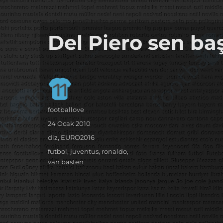
it's the football, that's the football…
footbaLLove
Del Piero sen ba
Yazar
footballove
Yayın
24 Ocak 2010
tarihi
Kategoriler
diz
,
EURO2016
Etiketler
futbol
,
juventus
,
ronaldo
,
van basten