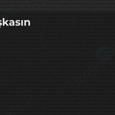
şkasın