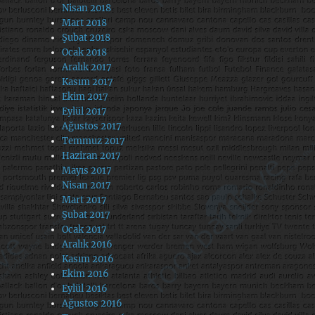
Nisan 2018
Mart 2018
Şubat 2018
Ocak 2018
Aralık 2017
Kasım 2017
Ekim 2017
Eylül 2017
Ağustos 2017
Temmuz 2017
Haziran 2017
Mayıs 2017
Nisan 2017
Mart 2017
Şubat 2017
Ocak 2017
Aralık 2016
Kasım 2016
Ekim 2016
Eylül 2016
Ağustos 2016