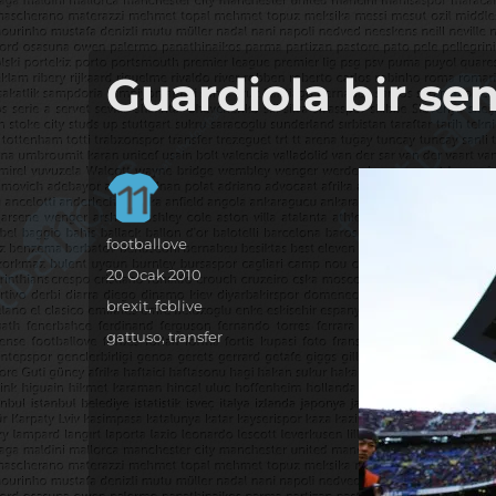
it's the football, that's the football…
footbaLLove
Guardiola bir se
Yazar
footballove
Yayın
20 Ocak 2010
tarihi
Kategoriler
brexit
,
fcblive
Etiketler
gattuso
,
transfer