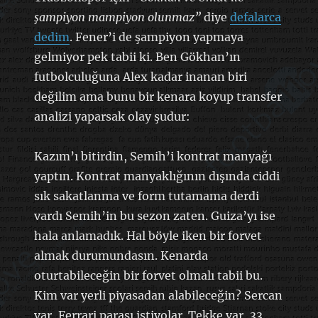
şampiyon mampiyon olunmaz”
diye
defalarca
dedim
. Fener’i de şampiyon yapmaya
gelmiyor pek tabii ki. Ben Gökhan’ın
futbolculuğuna Alex kadar inanan biri
değilim ama bunu bir kenara koyup transfer
analizi yaparsak olay şudur:
Kazım’ı bitirdin, Semih’i kontrat manyağı
yaptın. Kontrat manyaklığının dışında ciddi
sık sakatlanma ve form tutamama derdi
vardı Semih’in bu sezon zaten. Guiza’yı ise
hala anlamadık. Hal böyle iken bir forvet
almak durumundasın. Kenarda
oturtabileceğin bir forvet olmalı tabii bu.
Kim var yerli piyasadan alabileceğin? Sercan
var, Ferrari parası istiyolar. Tekke var, 33