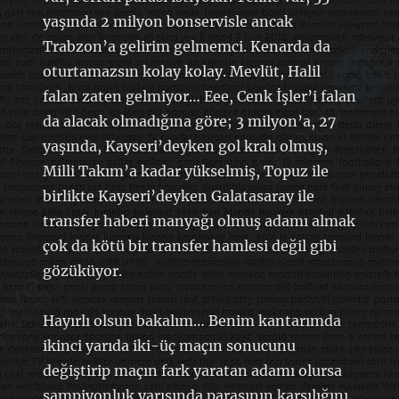
yaşında 2 milyon bonservisle ancak
Trabzon’a gelirim gelmemci. Kenarda da
oturtamazsın kolay kolay. Mevlüt, Halil
falan zaten gelmiyor… Eee, Cenk İşler’i falan
da alacak olmadığına göre; 3 milyon’a, 27
yaşında, Kayseri’deyken gol kralı olmuş,
Milli Takım’a kadar yükselmiş, Topuz ile
birlikte Kayseri’deyken Galatasaray ile
transfer haberi manyağı olmuş adamı almak
çok da kötü bir transfer hamlesi değil gibi
gözüküyor.
Hayırlı olsun bakalım… Benim kantarımda
ikinci yarıda iki-üç maçın sonucunu
değiştirip maçın fark yaratan adamı olursa
şampiyonluk yarışında parasının karşılığını