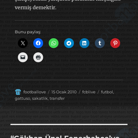
vermiş demektir.
Bunu paylaş:
Yazar
Yayın
Kategoriler
Etiketler
footballove
15 Ocak 2010
fcblive
futbol
,
tarihi
gattuso
,
sakatlik
,
transfer