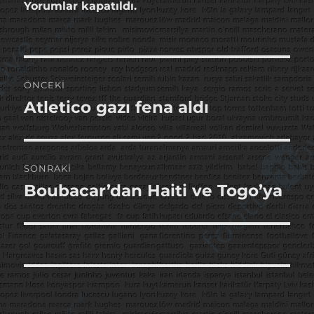
Yorumlar kapatıldı.
Yazı
ÖNCEKI
gezinmesi
Atletico gazı fena aldı
Önceki
yazı:
SONRAKI
Boubacar’dan Haiti ve Togo’ya
Sonraki
yazı: