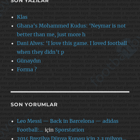
SON YAZILAR
Klas
Ghana’s Mohammed Kudus: ‘Neymar is not
better than me, just more h
Dani Alves: ‘I love this game. I loved football
when they didn’t p
Günaydın
Forma ?
SON YORUMLAR
Leo Messi — Back in Barcelona — adidas
Football:…
için
Sporstation
2014 Brezilya Dünya Kupası için 2.3 milyon…