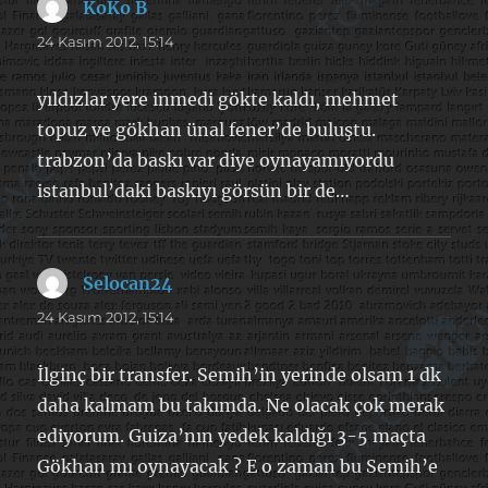
KoKo B
dedi
ki:
24 Kasım 2012, 15:14
yıldızlar yere inmedi gökte kaldı, mehmet
topuz ve gökhan ünal fener’de buluştu.
trabzon’da baskı var diye oynayamıyordu
istanbul’daki baskıyı görsün bir de…
Selocan24
dedi
ki:
24 Kasım 2012, 15:14
İlginç bir transfer. Semih’in yerinde olsam 1 dk
daha kalmam bu takımda. Ne olacak çok merak
ediyorum. Guiza’nın yedek kaldığı 3-5 maçta
Gökhan mı oynayacak ? E o zaman bu Semih’e