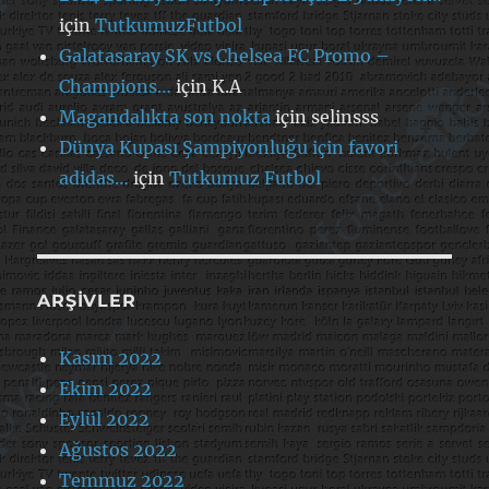
için
TutkumuzFutbol
Galatasaray SK vs Chelsea FC Promo –
Champions…
için
K.A
Magandalıkta son nokta
için
selinsss
Dünya Kupası Şampiyonluğu için favori
adidas…
için
Tutkumuz Futbol
ARŞIVLER
Kasım 2022
Ekim 2022
Eylül 2022
Ağustos 2022
Temmuz 2022