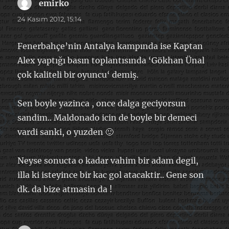
emirko
dedi
ki:
24 Kasım 2012, 15:14
Fenerbahçe’nin Antalya kampında ise Kaptan
Alex yaptığı basın toplantısında ‘Gökhan Ünal
çok kaliteli bir oyuncu‘ demiş.
Sen boyle yazinca , once dalga geciyorsun
sandim.. Maldonado icin de boyle bir demeci
vardi sanki, o yuzden 🙂
Neyse sonucta o kadar vahim bir adam degil,
illa ki isteyince bir kac gol atacaktir.. Gene son
dk. da bize atmasin da !