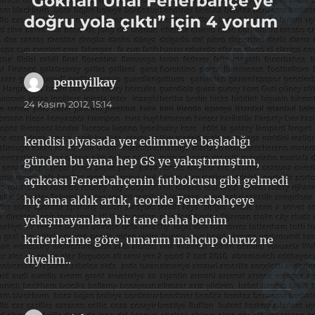
“Gökhan Ünal Fenerbahçe’ye
doğru yola çıktı” için 4 yorum
pennyilkay
dedi
ki:
24 Kasım 2012, 15:14
kendisi piyasada yer edimmeye başladığı
günden bu yana hep GS ye yakıştırmıştım,
açıkcası Fenerbahçenin futbolcusu gibi gelmedi
hiç ama aldık artık, teoride Fenerbahçeye
yakışmayanlara bir tane daha benim
kriterlerime göre, umarım mahçup oluruz ne
diyelim..