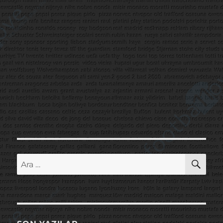
AR
Ara: