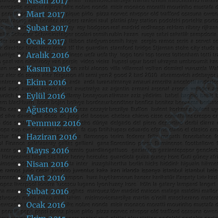
Nisan 2017
Mart 2017
Şubat 2017
Ocak 2017
Aralık 2016
Kasım 2016
Ekim 2016
Eylül 2016
Ağustos 2016
Temmuz 2016
Haziran 2016
Mayıs 2016
Nisan 2016
Mart 2016
Şubat 2016
Ocak 2016