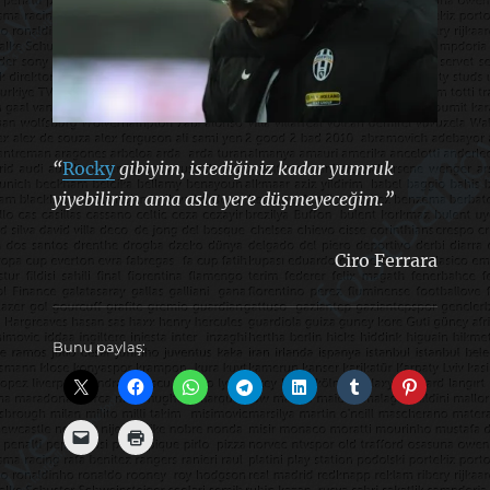
“
Rocky
gibiyim, istediğiniz kadar yumruk
yiyebilirim ama asla yere düşmeyeceğim.”
Ciro Ferrara
Bunu paylaş: