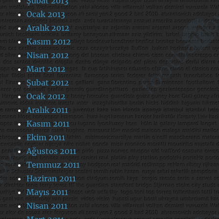
Şubat 2013
Ocak 2013
Aralık 2012
Kasım 2012
Nisan 2012
Mart 2012
Şubat 2012
Ocak 2012
Aralık 2011
Kasım 2011
Ekim 2011
Ağustos 2011
Temmuz 2011
Haziran 2011
Mayıs 2011
Nisan 2011