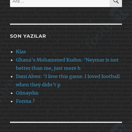
SON YAZILAR
Klas
Ghana’s Mohammed Kudus: ‘Neymar is not
better than me, just more h
Dani Alves: ‘I love this game. I loved football
when they didn’t p
Günaydın
Forma ?