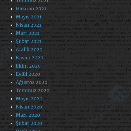
Temmuz 2021
Haziran 2021
Mayıs 2021
Nisan 2021
Mart 2021
Şubat 2021
Aralık 2020
Kasım 2020
Ekim 2020
Eylül 2020
Ağustos 2020
Temmuz 2020
Mayıs 2020
Nisan 2020
Mart 2020
Şubat 2020