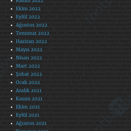
Kasım 2022
Ekim 2022
Eylül 2022
Ağustos 2022
Temmuz 2022
Haziran 2022
Mayıs 2022
Nisan 2022
Mart 2022
Şubat 2022
Ocak 2022
Aralık 2021
Kasım 2021
Ekim 2021
Eylül 2021
Ağustos 2021