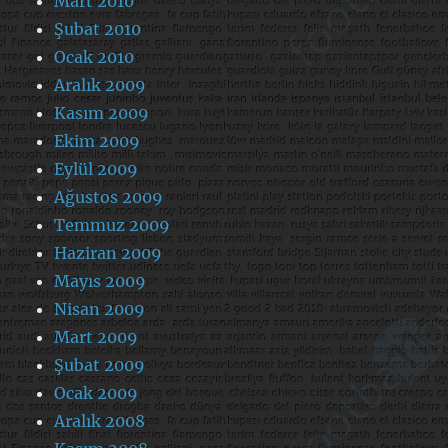
Mart 2010
Şubat 2010
Ocak 2010
Aralık 2009
Kasım 2009
Ekim 2009
Eylül 2009
Ağustos 2009
Temmuz 2009
Haziran 2009
Mayıs 2009
Nisan 2009
Mart 2009
Şubat 2009
Ocak 2009
Aralık 2008