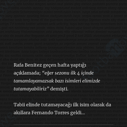
Rafa Benitez geçen hafta yaptığı
açıklamada;
“eğer sezonu ilk 4 içinde
tamamlayamazsak bazı isimleri elimizde
tutamayabiliriz”
demişti.
Tabii elinde tutamayacağı ilk isim olarak da
akıllara Fernando Torres geldi…