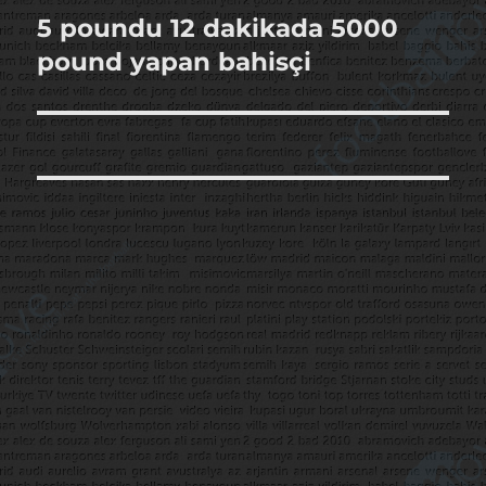
5 poundu 12 dakikada 5000
Sonraki
yazı:
pound yapan bahisçi