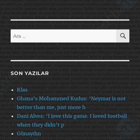
AR
Ara:
SON YAZILAR
Klas
Ghana’s Mohammed Kudus: ‘Neymar is not
better than me, just more h
Dani Alves: ‘I love this game. I loved football
when they didn’t p
Günaydın