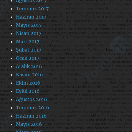
Ağustos 2017
Temmuz 2017
Haziran 2017
Mayıs 2017
Nisan 2017
Mart 2017
Şubat 2017
Ocak 2017
Aralık 2016
Kasım 2016
Ekim 2016
Eylül 2016
Ağustos 2016
Temmuz 2016
Haziran 2016
Mayıs 2016