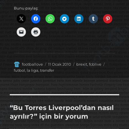
Bunu paylaş:
Yazar
Yayın
Kategoriler
Etiketler
footballove
11 Ocak 2010
brexit
,
fcblive
tarihi
futbol
,
la liga
,
transfer
“Bu Torres Liverpool’dan nasıl
ayrılır?” için bir yorum