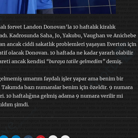
lı forvet Landon Donovan’la 10 haftalık kiralık
adı. Kadrosunda Saha, Jo, Yakubu, Vaughan ve Anichebe
olan ancak ciddi sakatlık problemleri yaşayan Everton için
natif olacak Donovan. 10 haftada ne kadar yararlı olabilir
şareti ancak kendisi
“buraya tatile gelmedim”
demiş.
e gelmemiş umarım faydalı işler yapar ama benim bir
. Takımda bazı numaralar benim için özeldir. 9 numara
ri. 10 haftalığına gelmiş adama 9 numara verilir mi
ıldım şimdi.