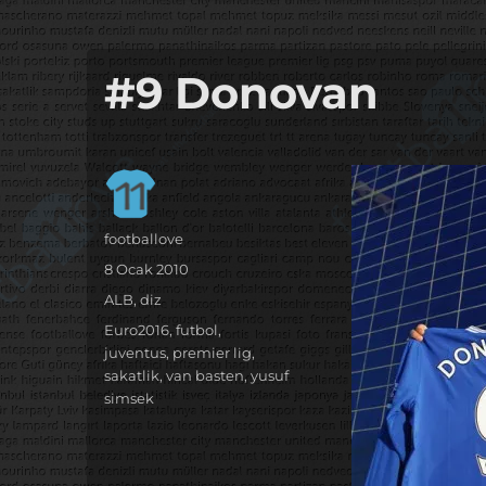
it's the football, that's the football…
footbaLLove
#9 Donovan
Yazar
footballove
Yayın
8 Ocak 2010
tarihi
Kategoriler
ALB
,
diz
Etiketler
Euro2016
,
futbol
,
juventus
,
premier lig
,
sakatlik
,
van basten
,
yusuf
simsek