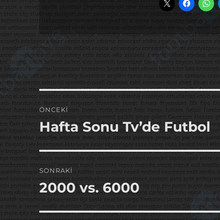
Yazı
ÖNCEKI
gezinmesi
Hafta Sonu Tv’de Futbol
Önceki
yazı:
SONRAKI
2000 vs. 6000
Sonraki
yazı: