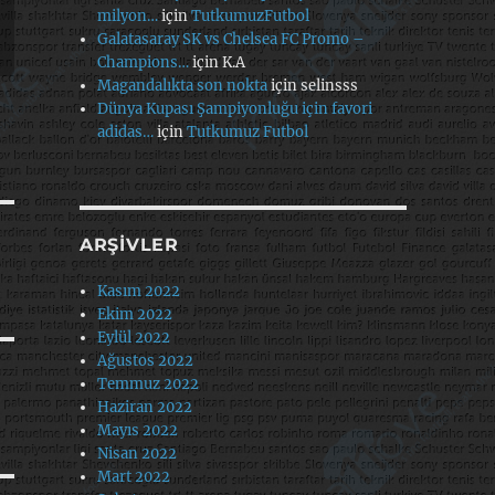
milyon…
için
TutkumuzFutbol
Galatasaray SK vs Chelsea FC Promo –
Champions…
için
K.A
Magandalıkta son nokta
için
selinsss
Dünya Kupası Şampiyonluğu için favori
adidas…
için
Tutkumuz Futbol
ARŞIVLER
Kasım 2022
Ekim 2022
Eylül 2022
Ağustos 2022
Temmuz 2022
Haziran 2022
Mayıs 2022
Nisan 2022
Mart 2022