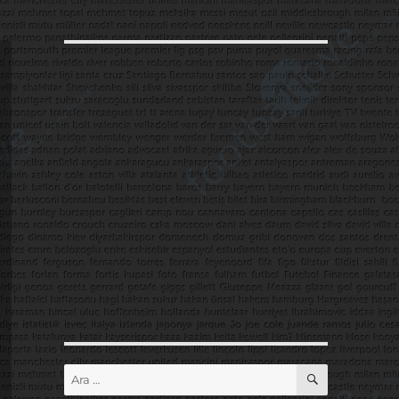
ARA
Ara: