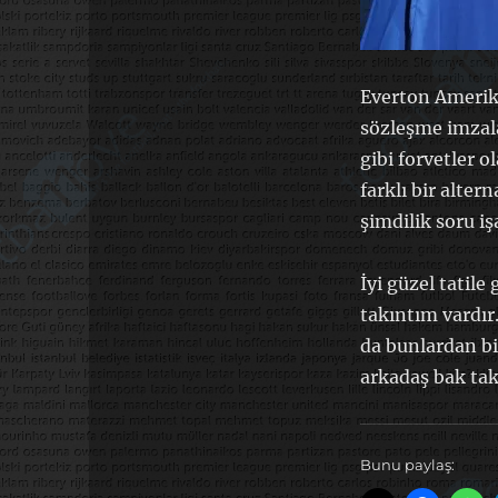
Everton Amerika
sözleşme imzal
gibi forvetler 
farklı bir alter
şimdilik soru i
İyi güzel tatil
takıntım vardır
da bunlardan bi
arkadaş bak tak
Bunu paylaş: