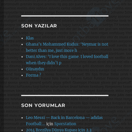
SON YAZILAR
Klas
Ghana’s Mohammed Kudus: ‘Neymar is not
better than me, just more h
Dani Alves: ‘I love this game. I loved football
when they didn’t p
Günaydın
Forma ?
SON YORUMLAR
Leo Messi — Back in Barcelona — adidas
Football:…
için
Sporstation
2014 Brezilya Dünya Kupası için 2.3