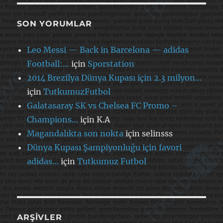
SON YORUMLAR
Leo Messi — Back in Barcelona — adidas
Football:…
için
Sporstation
2014 Brezilya Dünya Kupası için 2.3 milyon…
için
TutkumuzFutbol
Galatasaray SK vs Chelsea FC Promo –
Champions…
için
K.A
Magandalıkta son nokta
için
selinsss
Dünya Kupası Şampiyonluğu için favori
adidas…
için
Tutkumuz Futbol
ARŞIVLER