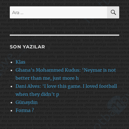
AR
Ara:
SON YAZILAR
Klas
Ghana’s Mohammed Kudus: ‘Neymar is not
better than me, just more h
Dani Alves: ‘I love this game. I loved football
when they didn’t p
Günaydın
Forma ?