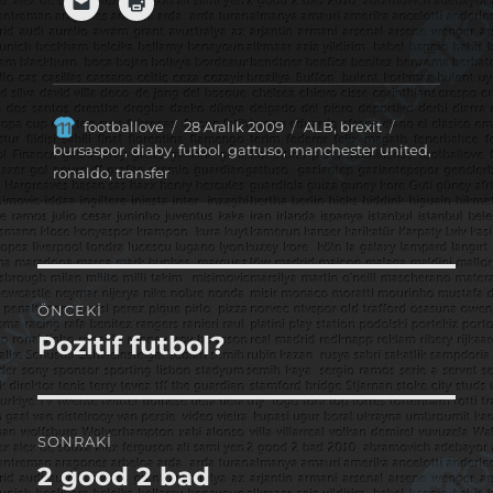
Yazar
Yayın
Kategoriler
Etiketler
footballove
28 Aralık 2009
ALB
,
brexit
tarihi
bursaspor
,
diaby
,
futbol
,
gattuso
,
manchester united
,
ronaldo
,
transfer
Yazı
ÖNCEKI
gezinmesi
Pozitif futbol?
Önceki
yazı:
SONRAKI
2 good 2 bad
Sonraki