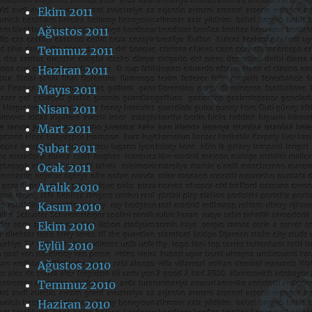
Ekim 2011
Ağustos 2011
Temmuz 2011
Haziran 2011
Mayıs 2011
Nisan 2011
Mart 2011
Şubat 2011
Ocak 2011
Aralık 2010
Kasım 2010
Ekim 2010
Eylül 2010
Ağustos 2010
Temmuz 2010
Haziran 2010