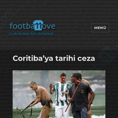
MENÜ
footbaLLove
Coritiba’ya tarihi ceza