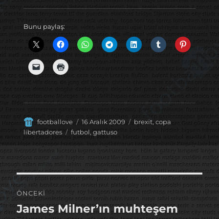
Bunu paylaş:
Yazar
Yayın
Kategoriler
footballove
16 Aralık 2009
brexit
,
copa
tarihi
Etiketler
libertadores
futbol
,
gattuso
Yazı
ÖNCEKI
gezinmesi
James Milner’ın muhteşem
Önceki