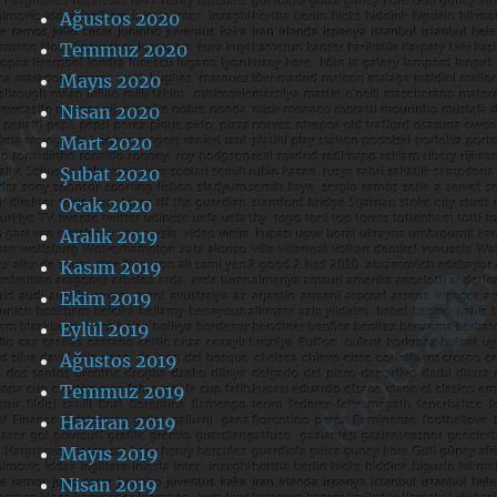
Ağustos 2020
Temmuz 2020
Mayıs 2020
Nisan 2020
Mart 2020
Şubat 2020
Ocak 2020
Aralık 2019
Kasım 2019
Ekim 2019
Eylül 2019
Ağustos 2019
Temmuz 2019
Haziran 2019
Mayıs 2019
Nisan 2019