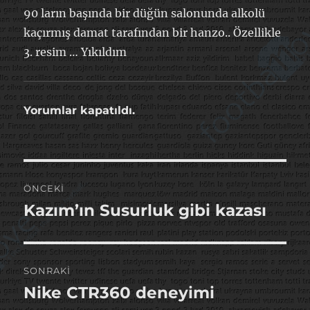
90 ların başında bir düğün salonunda alkolü
kaçırmış damat tarafından bir hanzo.. Özellikle
3. resim … Yıkıldım
Yorumlar kapatıldı.
Yazı
ÖNCEKI
gezinmesi
Kazım’ın Susurluk gibi kazası
Önceki
yazı:
SONRAKI
Nike CTR360 deneyimi
Sonraki