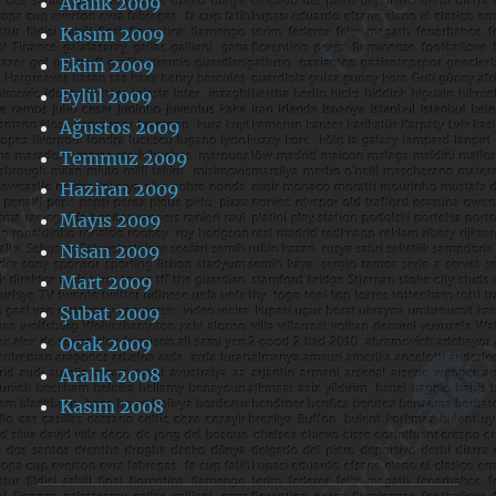
Aralık 2009
Kasım 2009
Ekim 2009
Eylül 2009
Ağustos 2009
Temmuz 2009
Haziran 2009
Mayıs 2009
Nisan 2009
Mart 2009
Şubat 2009
Ocak 2009
Aralık 2008
Kasım 2008