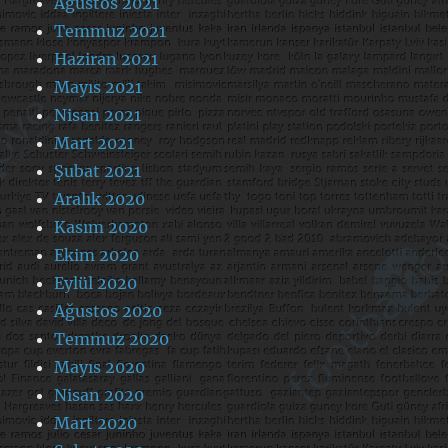
Ağustos 2021
Temmuz 2021
Haziran 2021
Mayıs 2021
Nisan 2021
Mart 2021
Şubat 2021
Aralık 2020
Kasım 2020
Ekim 2020
Eylül 2020
Ağustos 2020
Temmuz 2020
Mayıs 2020
Nisan 2020
Mart 2020