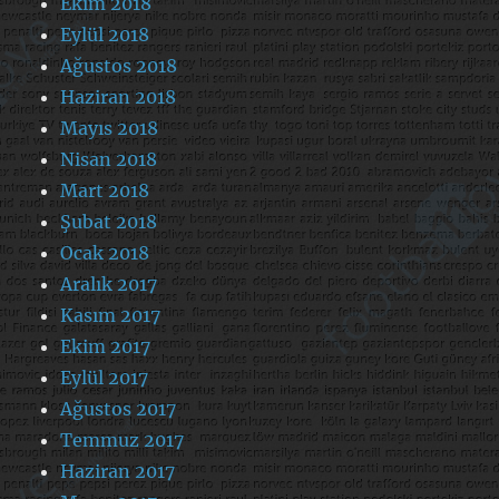
Ekim 2018
Eylül 2018
Ağustos 2018
Haziran 2018
Mayıs 2018
Nisan 2018
Mart 2018
Şubat 2018
Ocak 2018
Aralık 2017
Kasım 2017
Ekim 2017
Eylül 2017
Ağustos 2017
Temmuz 2017
Haziran 2017