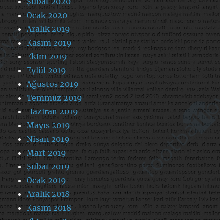
Şubat 2020
Ocak 2020
Aralık 2019
Kasım 2019
Ekim 2019
Eylül 2019
Ağustos 2019
Temmuz 2019
Haziran 2019
Mayıs 2019
Nisan 2019
Mart 2019
Şubat 2019
Ocak 2019
Aralık 2018
Kasım 2018