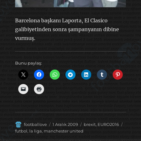
Barcelona başkanı Laporta, El Clasico
galibiyetinden sonra şampanyanın dibine
vurmuş.
Bunu paylaş:
Yazar
Yayın
Kategoriler
Etiketle
footballove
1 Aralık 2009
brexit
,
EURO2016
tarihi
futbol
,
la liga
,
manchester united