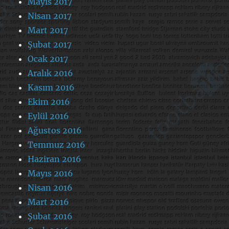
Mayıs 2017
Nisan 2017
Mart 2017
Şubat 2017
Ocak 2017
Aralık 2016
Kasım 2016
Ekim 2016
Eylül 2016
Ağustos 2016
Temmuz 2016
Haziran 2016
Mayıs 2016
Nisan 2016
Mart 2016
Şubat 2016