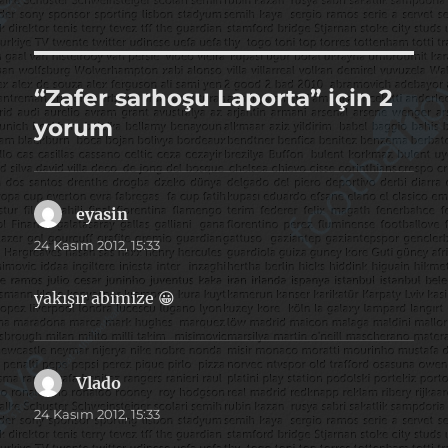
“Zafer sarhoşu Laporta” için 2
yorum
eyasin
dedi
ki:
24 Kasım 2012, 15:33
yakışır abimize 😀
Vlado
dedi
ki:
24 Kasım 2012, 15:33