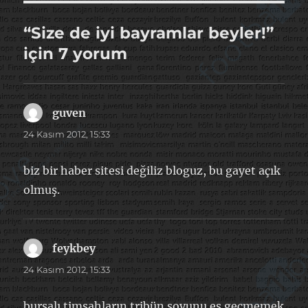
“Size de iyi bayramlar beyler!”
için 7 yorum
guven
dedi
ki:
24 Kasım 2012, 15:33
biz bir haber sitesi değiliz bloguz, bu gayet açık
olmuş.
feykbey
dedi
ki:
24 Kasım 2012, 15:33
bursalı timsahların tribün şovunu es geçmemek