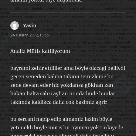
Yasin
dedi
ki:
24 Kasım 2012, 15:33
Analiz Mütis katiliyorum
bayrami zehir etdiller ama böyle olacagi belliydi
gecen seneden kalma takimi temizleme bu
sene devam eder hic yokdansa gökhan zan
hakan balta sabri ayhan nonda linde bunlar
takimda kaldikca daha cok basimiz agrir
bu sercani napip edip almamiz lazim böyle
yetenekli böyle mütis bir oyuncu yok türkiyede
bonservisi neyse ne alinmali daha üstelik 19