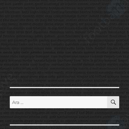
AR
Ara: