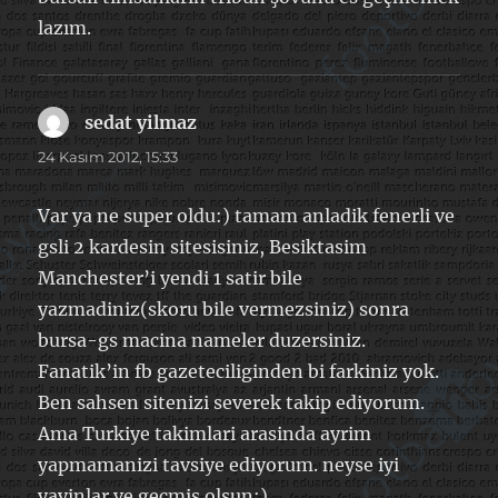
lazım.
sedat yilmaz
dedi
ki:
24 Kasım 2012, 15:33
Var ya ne super oldu:) tamam anladik fenerli ve
gsli 2 kardesin sitesisiniz, Besiktasim
Manchester’i yendi 1 satir bile
yazmadiniz(skoru bile vermezsiniz) sonra
bursa-gs macina nameler duzersiniz.
Fanatik’in fb gazeteciliginden bi farkiniz yok.
Ben sahsen sitenizi severek takip ediyorum.
Ama Turkiye takimlari arasinda ayrim
yapmamanizi tavsiye ediyorum. neyse iyi
yayinlar ve gecmis olsun:)