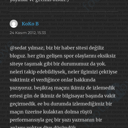
KoKo B
dedi
ki:
24 Kasım 2012, 15:33
@sedat yılmaz; biz bir haber sitesi değiliz
bloguz. her gün gelişen spor olaylarını eksiksiz
siteye taşımak gibi bir durumumuz da yok.
neleri takip edebildiysek, neler ilgimizi çektiyse
vaktimiz el verdiğince onlar hakkında
yazıyoruz. beşiktaş maçını ikimiz de izlemedik
ertesi gün de ikimiz de bilgisayar başında vakit
geçirmedik. ee bu durumda izlemediğimiz bir
maçın üzerine kulaktan dolma rüştü
performansıyla geç bir yazı yazmanın bir
anlamı yoktur diye düşündük.