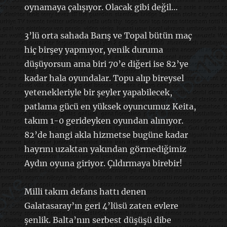
oynamaya çalışıyor. Olacak gibi değil…
3’lü orta sahada Barış ve Topal bütün maç
hiç birşey yapmıyor, yenik duruma
düşüyorsun ama biri 70’e diğeri ise 82’ye
kadar hala oyundalar. Topu alıp bireysel
yetenekleriyle bir şeyler yapabilecek,
patlama gücü en yüksek oyuncumuz Keita,
takım 1-0 gerideyken oyundan alınıyor.
82’de hangi akla hizmetse bugüne kadar
hayrını uzaktan yakından görmediğimiz
Aydın oyuna giriyor. Çıldırmaya birebir!
Milli takım defans hattı denen
Galatasaray’ın geri 4’lüsü zaten evlere
şenlik. Balta’nın serbest düşüşü dibe