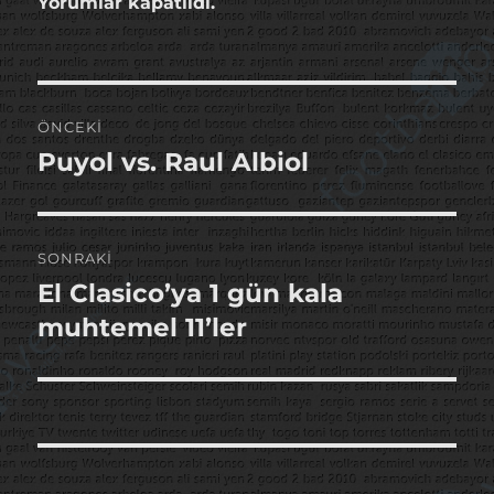
Yorumlar kapatıldı.
Yazı
ÖNCEKI
gezinmesi
Puyol vs. Raul Albiol
Önceki
yazı:
SONRAKI
El Clasico’ya 1 gün kala
Sonraki
yazı:
muhtemel 11’ler