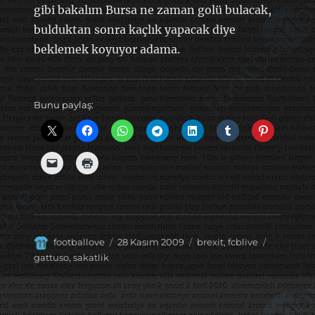
gibi bakalım Bursa ne zaman golü bulacak,
bulduktan sonra kaçlık yapacak diye
beklemek koyuyor adama.
Bunu paylaş:
Yazar
Yayın
Kategoriler
Etiketler
footballove
28 Kasım 2009
brexit
,
fcblive
tarihi
gattuso
,
sakatlik