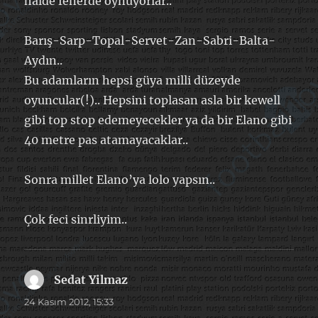
halde fenerde oynuyorlar..
Barış-Sarp-Topal-Servet-Zan-Sabri-Balta-
Aydın..
Bu adamların hepsi güya milli düzeyde
oyuncular(!).. Hepsini toplasan asla bir kewell
gibi top stop edemeyecekler ya da bir Elano gibi
40 metre pas atamayacaklar..
Sonra millet Elano’ya lolo yapsın..
Çok feci sinrliyim..
Sedat Yilmaz
dedi
ki:
24 Kasım 2012, 15:33