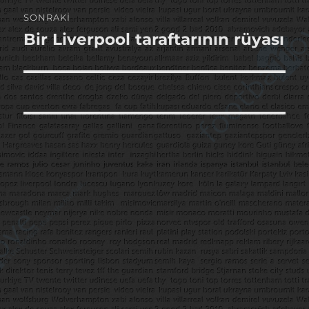
SONRAKI
Bir Liverpool taraftarının rüyası
Sonraki
yazı: