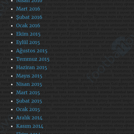
Nisan 2016
Mart 2016
Şubat 2016
Ocak 2016
Ekim 2015
Eylül 2015
Ağustos 2015
Temmuz 2015
Haziran 2015
Mayıs 2015
Nisan 2015
Mart 2015
Şubat 2015
Ocak 2015
Aralık 2014
Kasım 2014