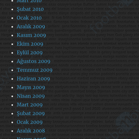
Mart 2010
Şubat 2010
Ocak 2010
Aralık 2009
Kasım 2009
Ekim 2009
Eylül 2009
Ağustos 2009
Temmuz 2009
Haziran 2009
Mayıs 2009
Nisan 2009
Mart 2009
Şubat 2009
Ocak 2009
Aralık 2008