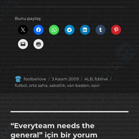
Bunu paylaş:
Yazar
Yayın
Kategoriler
Etiketler
footballove
3 Kasım 2009
ALB
,
fcblive
tarihi
futbol
,
orta saha
,
sakatlik
,
van basten
,
xavi
“Everyteam needs the
general” için bir yorum