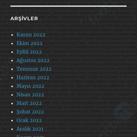
ARŞIVLER
Kasım 2022
Ekim 2022
Eylül 2022
Ağustos 2022
Temmuz 2022
Haziran 2022
Mayıs 2022
Nisan 2022
Mart 2022
Şubat 2022
Ocak 2022
Aralık 2021