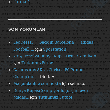
Forma ?
SON YORUMLAR
Leo Messi — Back in Barcelona — adidas
Football:…
için
Sporstation
2014 Brezilya Dünya Kupası için 2.3 milyon…
için
TutkumuzFutbol
Galatasaray SK vs Chelsea FC Promo –
Champions…
için
K.A
Magandalıkta son nokta
için
selinsss
Dünya Kupası Şampiyonluğu için favori
adidas…
için
Tutkumuz Futbol