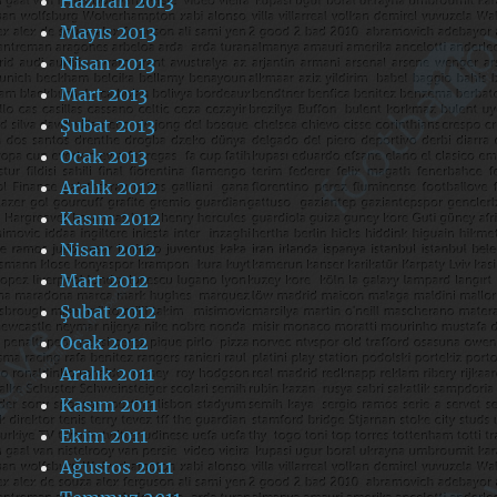
Haziran 2013
Mayıs 2013
Nisan 2013
Mart 2013
Şubat 2013
Ocak 2013
Aralık 2012
Kasım 2012
Nisan 2012
Mart 2012
Şubat 2012
Ocak 2012
Aralık 2011
Kasım 2011
Ekim 2011
Ağustos 2011