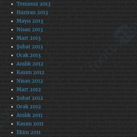
Temmuz 2013
Haziran 2013
Mayıs 2013
Nisan 2013
Mart 2013
Şubat 2013
Ocak 2013
Aralık 2012
Kasım 2012
Nisan 2012
Mart 2012
Şubat 2012
Ocak 2012
Aralık 2011
Kasım 2011
Ekim 2011