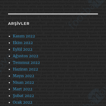
ARŞIVLER
Kasım 2022
Ekim 2022
Eylül 2022
Ağustos 2022
Temmuz 2022
Haziran 2022
Mayıs 2022
Nisan 2022
Mart 2022
Şubat 2022
Ocak 2022