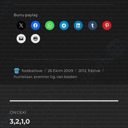
Bunu paylaş:
Yazar
Yayın
Kategoriler
Etiketler
footballove
26 Ekim 2009
2012
,
fcblive
tarihi
huntelaar
,
premier lig
,
van basten
Yazı
ÖNCEKI
gezinmesi
3,2,1,0
Önceki