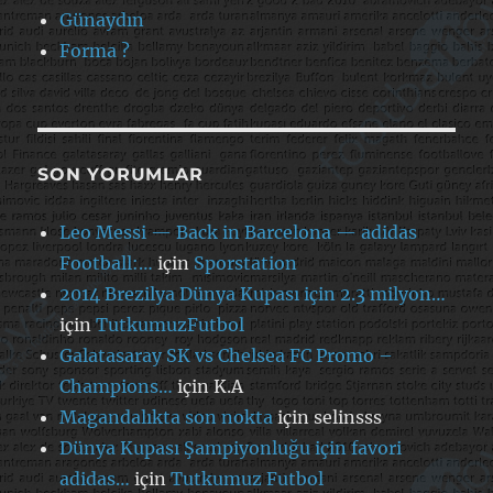
Günaydın
Forma ?
SON YORUMLAR
Leo Messi — Back in Barcelona — adidas
Football:…
için
Sporstation
2014 Brezilya Dünya Kupası için 2.3 milyon…
için
TutkumuzFutbol
Galatasaray SK vs Chelsea FC Promo –
Champions…
için
K.A
Magandalıkta son nokta
için
selinsss
Dünya Kupası Şampiyonluğu için favori
adidas…
için
Tutkumuz Futbol