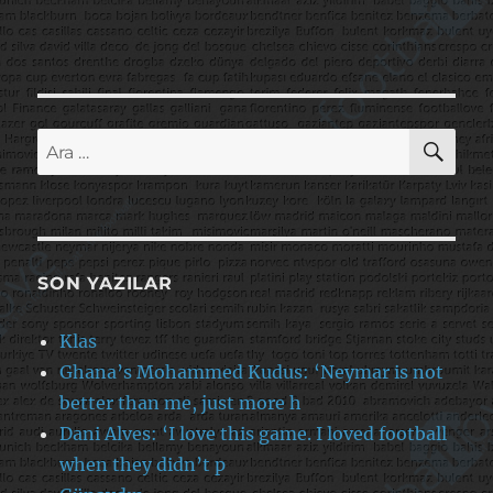
AR
Ara:
SON YAZILAR
Klas
Ghana’s Mohammed Kudus: ‘Neymar is not
better than me, just more h
Dani Alves: ‘I love this game. I loved football
when they didn’t p