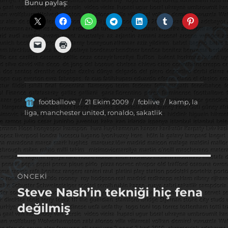
Bunu paylaş:
Yazar
Yayın
Kategoriler
Etiketler
footballove
21 Ekim 2009
fcblive
kamp
,
la
tarihi
liga
,
manchester united
,
ronaldo
,
sakatlik
Yazı
ÖNCEKI
gezinmesi
Steve Nash’in tekniği hiç fena
Önceki
yazı:
değilmiş