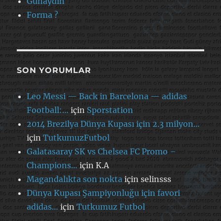
Günaydın
Forma ?
SON YORUMLAR
Leo Messi — Back in Barcelona — adidas
Football:…
için
Sporstation
2014 Brezilya Dünya Kupası için 2.3 milyon…
için
TutkumuzFutbol
Galatasaray SK vs Chelsea FC Promo –
Champions…
için
K.A
Magandalıkta son nokta
için
selinsss
Dünya Kupası Şampiyonluğu için favori
adidas…
için
Tutkumuz Futbol