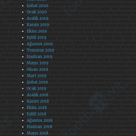
Şubat 2020
Ocak 2020
Aralık 2019
Kasım 2019
Ekim 2019
Eylül 2019
Ağustos 2019
Temmuz 2019
Haziran 2019
Mayıs 2019
Nisan 2019
Mart 2019
Şubat 2019
Ocak 2019
Aralık 2018
Kasım 2018
Ekim 2018
Eylül 2018
Ağustos 2018
Haziran 2018
Mayıs 2018