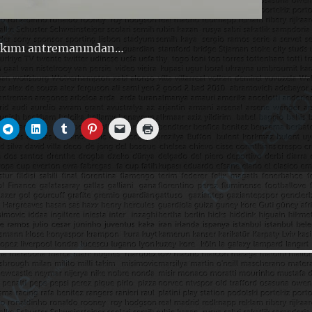
 takımı antremanından…