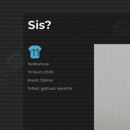
it's the football, that's the football…
footbaLLove
Sis?
Yazar
footballove
Yayın
10 Ekim 2009
tarihi
Kategoriler
brexit
,
fcblive
Etiketler
futbol
,
gattuso
,
sakatlik