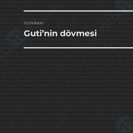
yazı:
SONRAKI
Guti’nin dövmesi
Sonraki
yazı: