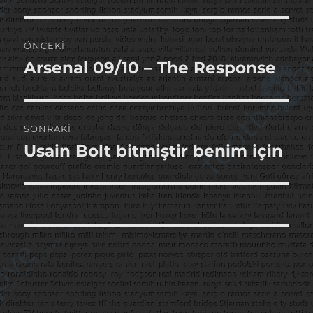
Yazı
ÖNCEKI
gezinmesi
Arsenal 09/10 – The Response
Önceki
yazı:
SONRAKI
Usain Bolt bitmiştir benim için
Sonraki
yazı: