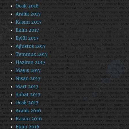
Ocak 2018
Aralık 2017
Kasım 2017
Ekim 2017
Eylül 2017
Ağustos 2017
Temmuz 2017
Haziran 2017
Mayıs 2017
Nisan 2017
Mart 2017
Şubat 2017
Ocak 2017
Aralık 2016
Kasım 2016
Ekim 2016