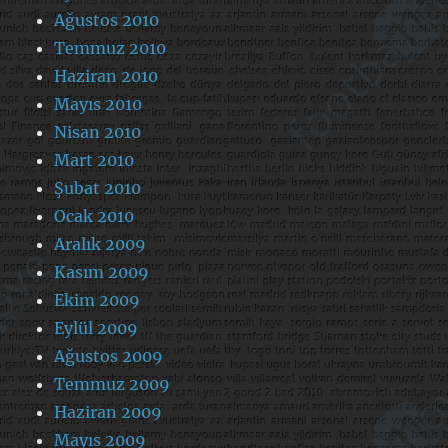
Ağustos 2010
Temmuz 2010
Haziran 2010
Mayıs 2010
Nisan 2010
Mart 2010
Şubat 2010
Ocak 2010
Aralık 2009
Kasım 2009
Ekim 2009
Eylül 2009
Ağustos 2009
Temmuz 2009
Haziran 2009
Mayıs 2009