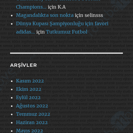
Champions…
için
K.A
Magandalıkta son nokta
için
selinsss
Dünya Kupası Şampiyonluğu için favori
adidas…
için
Tutkumuz Futbol
ARŞIVLER
Kasım 2022
Ekim 2022
Eylül 2022
Ağustos 2022
Temmuz 2022
Haziran 2022
Mayıs 2022