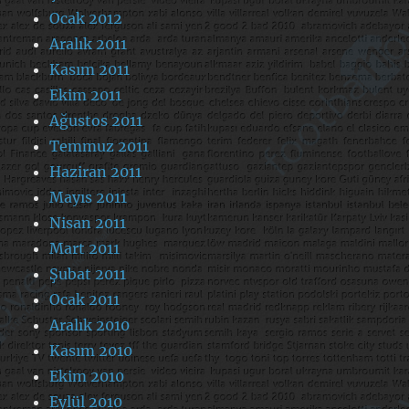
Ocak 2012
Aralık 2011
Kasım 2011
Ekim 2011
Ağustos 2011
Temmuz 2011
Haziran 2011
Mayıs 2011
Nisan 2011
Mart 2011
Şubat 2011
Ocak 2011
Aralık 2010
Kasım 2010
Ekim 2010
Eylül 2010