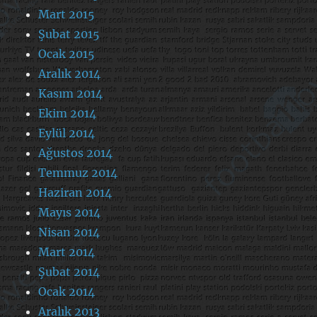
Mart 2015
Şubat 2015
Ocak 2015
Aralık 2014
Kasım 2014
Ekim 2014
Eylül 2014
Ağustos 2014
Temmuz 2014
Haziran 2014
Mayıs 2014
Nisan 2014
Mart 2014
Şubat 2014
Ocak 2014
Aralık 2013