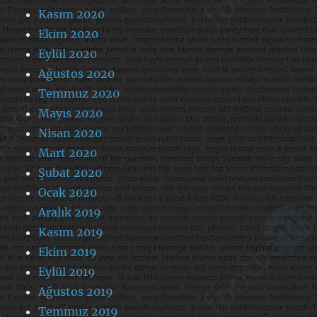
Kasım 2020
Ekim 2020
Eylül 2020
Ağustos 2020
Temmuz 2020
Mayıs 2020
Nisan 2020
Mart 2020
Şubat 2020
Ocak 2020
Aralık 2019
Kasım 2019
Ekim 2019
Eylül 2019
Ağustos 2019
Temmuz 2019