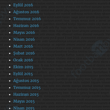
Eylül 2016
Ağustos 2016
Temmuz 2016
Haziran 2016
Mayıs 2016
Nisan 2016
Mart 2016
Şubat 2016
Ocak 2016
Ekim 2015
Eylül 2015
Ağustos 2015
Temmuz 2015
Haziran 2015
Mayıs 2015
Nisan 2015