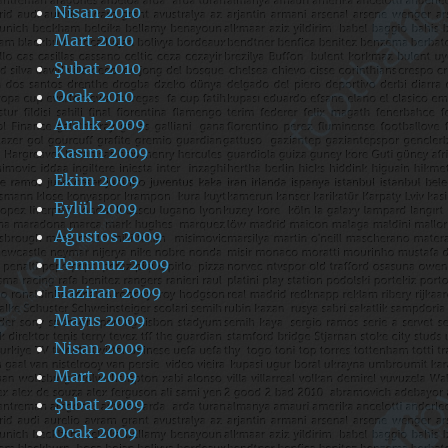
Nisan 2010
Mart 2010
Şubat 2010
Ocak 2010
Aralık 2009
Kasım 2009
Ekim 2009
Eylül 2009
Ağustos 2009
Temmuz 2009
Haziran 2009
Mayıs 2009
Nisan 2009
Mart 2009
Şubat 2009
Ocak 2009