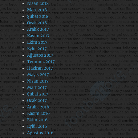
Nisan 2018
Mart 2018
Şubat 2018
Ocak 2018
Aralık 2017
Kasım 2017
Ekim 2017
Eylül 2017
Ağustos 2017
Temmuz 2017
Haziran 2017
Mayıs 2017
Nisan 2017
Mart 2017
Şubat 2017
Ocak 2017
Aralık 2016
Kasım 2016
Ekim 2016
Eylül 2016
Ağustos 2016