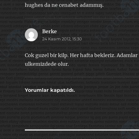
hughes da ne cenabet adammış.
Berke
dedi
24 Kasım 2012, 15:30
ki:
Cok guzel bir kilp. Her hafta bekleriz. Adamlar 
ulkemizdede olur.
Yorumlar kapatıldı.
Yazı