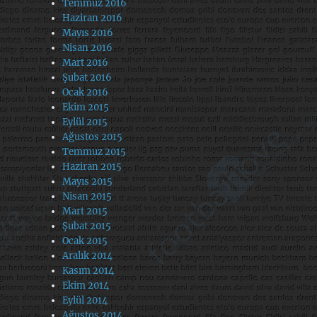
Temmuz 2016
Haziran 2016
Mayıs 2016
Nisan 2016
Mart 2016
Şubat 2016
Ocak 2016
Ekim 2015
Eylül 2015
Ağustos 2015
Temmuz 2015
Haziran 2015
Mayıs 2015
Nisan 2015
Mart 2015
Şubat 2015
Ocak 2015
Aralık 2014
Kasım 2014
Ekim 2014
Eylül 2014
Ağustos 2014