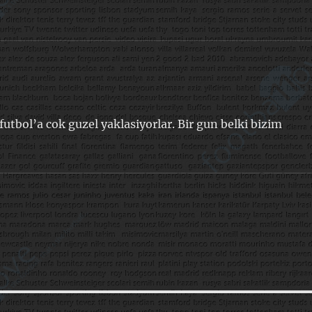
futbol’a cok guzel yaklasiyorlar. Bir gun belki bizim