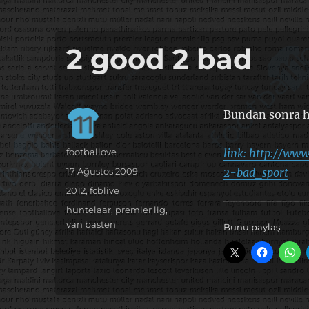
it's the football, that's the football…
footbaLLove
2 good 2 bad
Bundan sonra h
Yazar
footballove
link: http://ww
Yayın
17 Ağustos 2009
2-bad_sport
tarihi
Kategoriler
2012
,
fcblive
Etiketler
huntelaar
,
premier lig
,
van basten
Bunu paylaş: