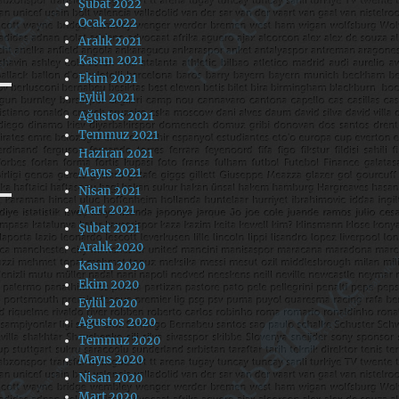
Şubat 2022
Ocak 2022
Aralık 2021
Kasım 2021
Ekim 2021
Eylül 2021
Ağustos 2021
Temmuz 2021
Haziran 2021
Mayıs 2021
Nisan 2021
Mart 2021
Şubat 2021
Aralık 2020
Kasım 2020
Ekim 2020
Eylül 2020
Ağustos 2020
Temmuz 2020
Mayıs 2020
Nisan 2020
Mart 2020