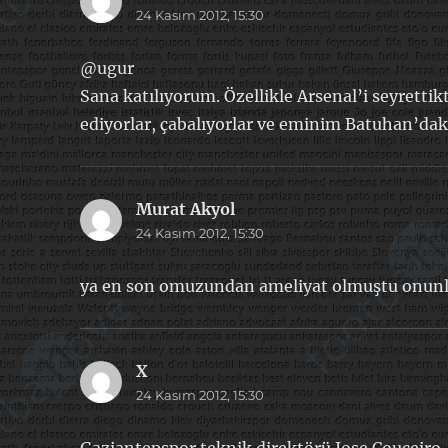
24 Kasım 2012, 15:30
ki:
@ugur
Sana katılıyorum. Özellikle Arsenal’i seyretti
ediyorlar, çabalıyorlar ve eminim Batuhan’daki
Murat Akyol
dedi
24 Kasım 2012, 15:30
ki:
ya en son omuzundan ameliyat olmuştu onunla 
X
dedi
24 Kasım 2012, 15:30
ki: