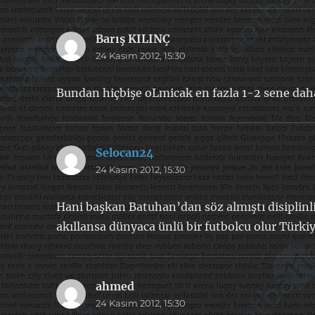
Barış KILINÇ
dedi
24 Kasım 2012, 15:30
ki:
Bundan hiçbişe oLmicak en fazla 1-2 sene dah
Selocan24
dedi
24 Kasım 2012, 15:30
ki:
Hani başkan Batuhan’dan söz almıştı disiplinli
akıllansa dünyaca ünlü bir futbolcu olur Türki
ahmed
dedi
24 Kasım 2012, 15:30
ki: