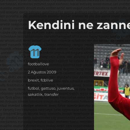
it's the football, that's the football…
footbaLLove
Kendini ne zann
Yazar
footballove
Yayın
2 Ağustos 2009
tarihi
Kategoriler
brexit
,
fcblive
Etiketler
futbol
,
gattuso
,
juventus
,
sakatlik
,
transfer