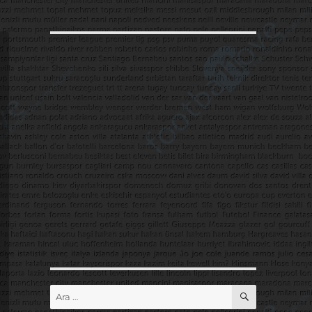
ARA
Ara: