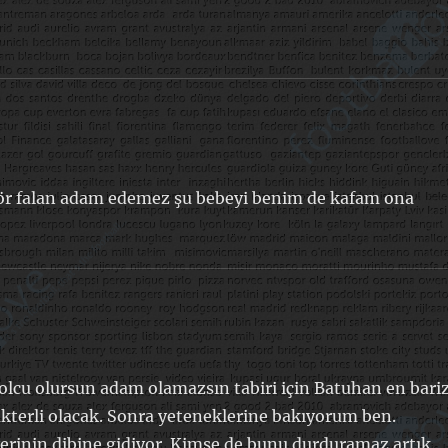
ektör falan adam edemez şu bebeyi benim de kafam ona
lcu olursun adam olamazsın tabiri için Batuhan en bari
akterli olacak. Sonra yeteneklerine bakıyorum ben.
erinin dibine gidiyor. Kimse de bunu durduramaz artık.