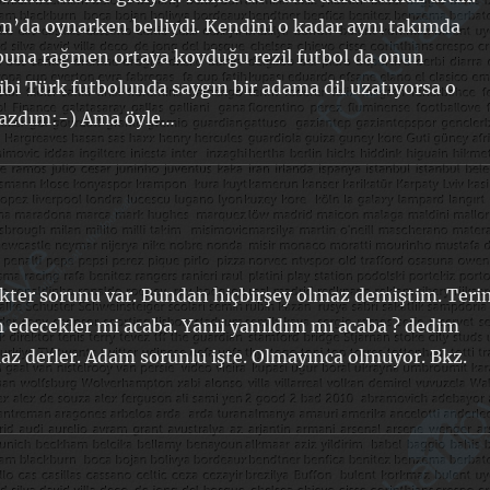
’da oynarken belliydi. Kendini o kadar aynı takımda
buna rağmen ortaya koyduğu rezil futbol da onun
bi Türk futbolunda saygın bir adama dil uzatıyorsa o
yazdım:-) Ama öyle…
kter sorunu var. Bundan hiçbirşey olmaz demiştim. Teri
m edecekler mi acaba. Yanıi yanıldım mı acaba ? dedim
z derler. Adam sorunlu işte. Olmayınca olmuyor. Bkz.