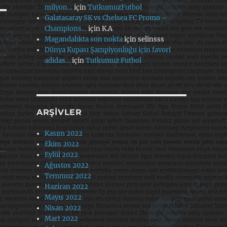
milyon…
için
TutkumuzFutbol
Galatasaray SK vs Chelsea FC Promo –
Champions…
için
K.A
Magandalıkta son nokta
için
selinsss
Dünya Kupası Şampiyonluğu için favori
adidas…
için
Tutkumuz Futbol
ARŞIVLER
Kasım 2022
Ekim 2022
Eylül 2022
Ağustos 2022
Temmuz 2022
Haziran 2022
Mayıs 2022
Nisan 2022
Mart 2022