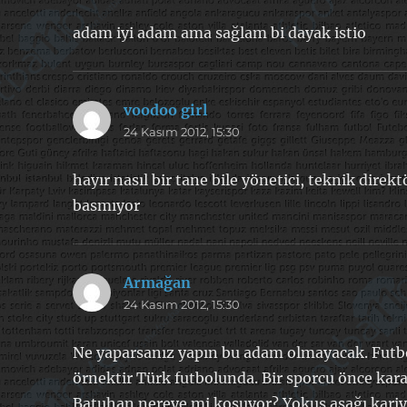
adam iyi adam ama sağlam bi dayak istio
voodoo girl
dedi
24 Kasım 2012, 15:30
ki:
hayır nasıl bir tane bile yönetici, teknik dir
basmıyor
Armağan
dedi
24 Kasım 2012, 15:30
ki:
Ne yaparsanız yapın bu adam olmayacak. Futbo
örnektir Türk futbolunda. Bir sporcu önce kar
Batuhan nereye mi koşuyor? Yokuş aşağı kariy