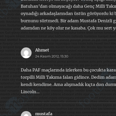
Batuhan’dan olmayacağı daha Genç Milli Takım
oynadığı arkadaşlarından üstün görüyordu ki 
burnunu sürtmedi. Bir adam Mustafa Denizli gi
adamdan ne köy olur ne kasaba. Çok mu sert 
Ahmet
dedi
24 Kasım 2012, 15:30
ki:
Daha PAF maçlarında izlerken bu çocukta kara
torpilli Milli Takıma falan gidince. Dedim ada
kendi kendime. Ama alışmadık kıçta don durma
Lincoln…
mustafa
dedi