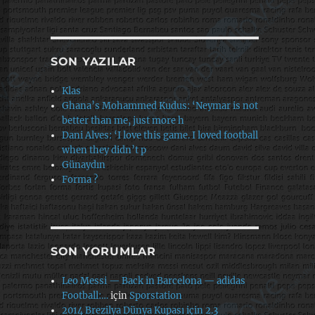
SON YAZILAR
Klas
Ghana’s Mohammed Kudus: ‘Neymar is not
better than me, just more h
Dani Alves: ‘I love this game. I loved football
when they didn’t p
Günaydın
Forma ?
SON YORUMLAR
Leo Messi — Back in Barcelona — adidas
Football:…
için
Sporstation
2014 Brezilya Dünya Kupası için 2.3