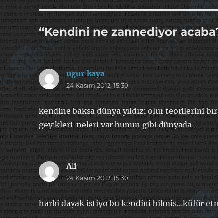
“Kendini ne zannediyor acaba?
ugur kaya
dedi
24 Kasım 2012, 15:30
ki:
kendine baksa dünya yıldızı olur teorilerini bı
geyikleri. neleri var bunun gibi dünyada..
Ali
dedi
24 Kasım 2012, 15:30
ki:
harbi dayak istiyo bu kendini bilmis…küfür e