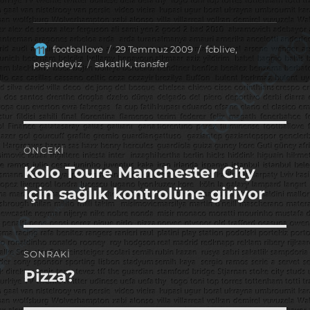
Yazar
Yayın
Kategoriler
footballove
29 Temmuz 2009
fcblive
,
tarihi
Etiketler
peşindeyiz
sakatlik
,
transfer
Yazı
ÖNCEKI
gezinmesi
Kolo Toure Manchester City
Önceki
yazı:
için sağlık kontrolüne giriyor
SONRAKI
Pizza?
Sonraki
yazı: