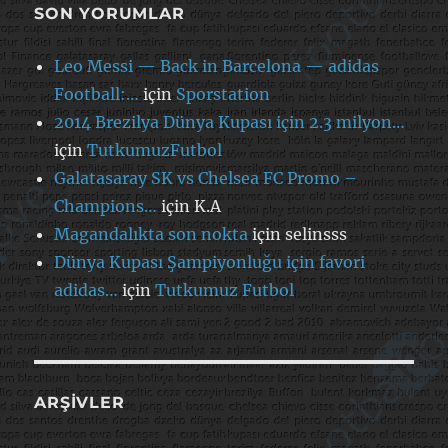
SON YORUMLAR
Leo Messi — Back in Barcelona — adidas
Football:…
için
Sporstation
2014 Brezilya Dünya Kupası için 2.3 milyon…
için
TutkumuzFutbol
Galatasaray SK vs Chelsea FC Promo –
Champions…
için
K.A
Magandalıkta son nokta
için
selinsss
Dünya Kupası Şampiyonluğu için favori
adidas…
için
Tutkumuz Futbol
ARŞIVLER