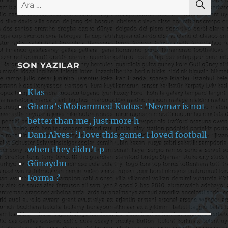
Ara:
SON YAZILAR
Klas
Ghana’s Mohammed Kudus: ‘Neymar is not
better than me, just more h
Dani Alves: ‘I love this game. I loved football
when they didn’t p
Günaydın
Forma ?