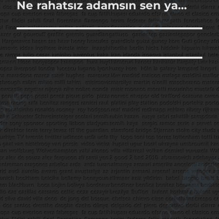
Ne rahatsız adamsın sen ya…
Sonraki
yazı: