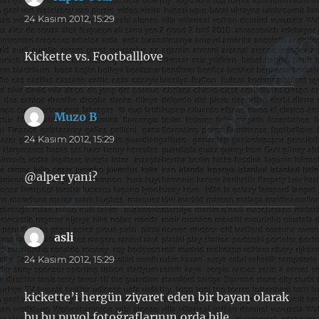
ki:
24 Kasım 2012, 15:29
Kickette vs. Footballlove
Muzo B
dedi
ki:
24 Kasım 2012, 15:29
@alper yani?
asli
dedi
ki:
24 Kasım 2012, 15:29
kickette’i hergün ziyaret eden bir bayan olarak
bu bu puyol fotoğraflarının orda bile