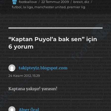
Yazar
Yayın
Kategoriler
Etiketler
footballove
22 Temmuz 2009
brexit
,
diz
tarihi
futbol
,
la liga
,
manchester united
,
premier lig
“Kaptan Puyol’a bak sen” için
6 yorum
takipteyiz.blogspot.com
dedi
ki:
24 Kasım 2012, 15:29
Kaptana yakışır! yarasın!
Alper Öcal
dedi