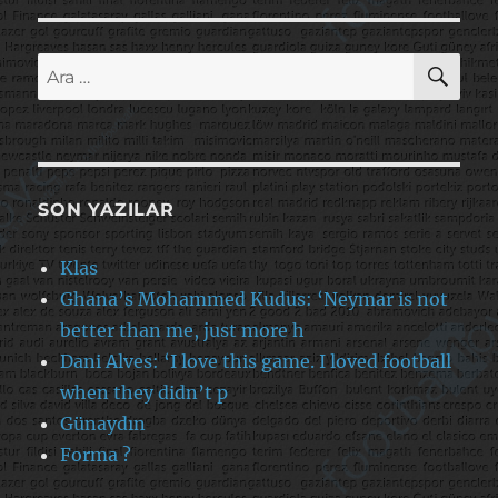
AR
Ara:
SON YAZILAR
Klas
Ghana’s Mohammed Kudus: ‘Neymar is not
better than me, just more h
Dani Alves: ‘I love this game. I loved football
when they didn’t p
Günaydın
Forma ?