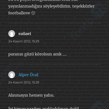
yayınlanmadığını söyleyebilirim. teşekkürler
footballove 🙂
eaüaei
dedi
ki:
24 Kasım 2012, 15:29
paranın gözü körolsun amk ….
Alper Öcal
dedi
ki:
24 Kasım 2012, 15:29
Alınmayın hemen yahu.
İyi birşey yazdım arakladığınızı değil.