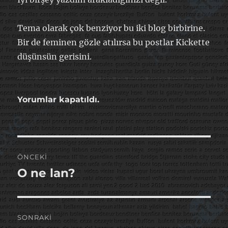
Tema olarak çok benziyor bu iki blog birbirine.
Bir de feminen gözle atılırsa bu postlar Kickette
düşünsün gerisini.
Yorumlar kapatıldı.
Yazı
ÖNCEKI
gezinmesi
O ne lan?
Önceki
yazı:
SONRAKI