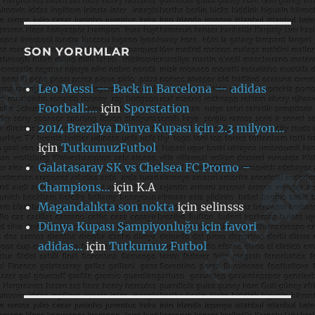
SON YORUMLAR
Leo Messi — Back in Barcelona — adidas
Football:…
için
Sporstation
2014 Brezilya Dünya Kupası için 2.3 milyon…
için
TutkumuzFutbol
Galatasaray SK vs Chelsea FC Promo –
Champions…
için
K.A
Magandalıkta son nokta
için
selinsss
Dünya Kupası Şampiyonluğu için favori
adidas…
için
Tutkumuz Futbol