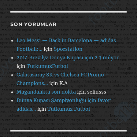
SON YORUMLAR
Leo Messi — Back in Barcelona — adidas
Football:…
için
Sporstation
2014 Brezilya Dünya Kupası için 2.3 milyon…
için
TutkumuzFutbol
Galatasaray SK vs Chelsea FC Promo –
Champions…
için
K.A
Magandalıkta son nokta
için
selinsss
Dünya Kupası Şampiyonluğu için favori
adidas…
için
Tutkumuz Futbol