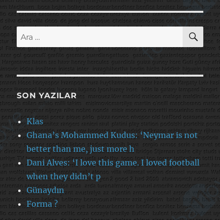
AR
Ara:
SON YAZILAR
Klas
Ghana’s Mohammed Kudus: ‘Neymar is not
better than me, just more h
Dani Alves: ‘I love this game. I loved football
when they didn’t p
Günaydın
Forma ?