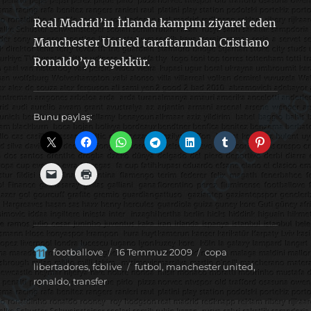
Real Madrid’in İrlanda kampını ziyaret eden
Manchester United taraftarından Cristiano
Ronaldo’ya teşekkür.
Bunu paylaş:
Yazar
Yayın
Kategoriler
footballove
16 Temmuz 2009
copa
tarihi
Etiketler
libertadores
,
fcblive
futbol
,
manchester united
,
ronaldo
,
transfer