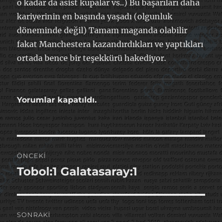
o kadar da asist kupalar vs..) Bu başarıları daha
kariyerinin en başında yaşadı (olgunluk
döneminde değil) Tamam maganda olabilir
fakat Manchestera kazandırdıkları ve yaptıkları
ortada bence bir teşekkürü hakediyor.
Yorumlar kapatıldı.
Yazı
ÖNCEKI
gezinmesi
Tobol:1 Galatasaray:1
Önceki
yazı:
SONRAKI