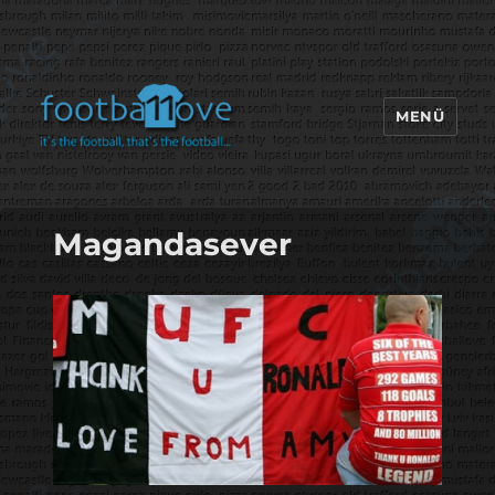
MENÜ
footbaLLove
Magandasever