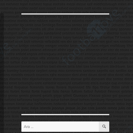
ARA
Ara: