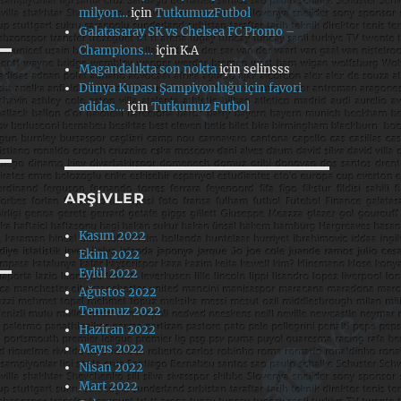
milyon…
için
TutkumuzFutbol
Galatasaray SK vs Chelsea FC Promo –
Champions…
için
K.A
Magandalıkta son nokta
için
selinsss
Dünya Kupası Şampiyonluğu için favori
adidas…
için
Tutkumuz Futbol
ARŞIVLER
Kasım 2022
Ekim 2022
Eylül 2022
Ağustos 2022
Temmuz 2022
Haziran 2022
Mayıs 2022
Nisan 2022
Mart 2022