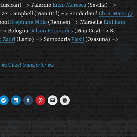
Huracan) –> Palermo
Enzo Maresca
(Sevilla) –>
izer Campbell (Man Utd) –> Sunderland
Chris Mavinga
pool
Stephane Mbia
(Rennes) –> Marseille
Emiliano
 –> Bologna
Gelson Fernandes
(Man City) –> St.
 Zauri
(Lazio) –> Sampdoria
Plasil
(Osasuna) –>
r #1
Güzel transferler #2