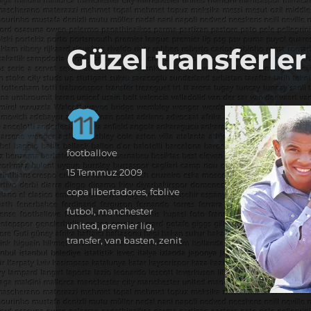
it's the football, that's the football…
footbaLLove
Güzel transferler
Yazar
footballove
Yayın
15 Temmuz 2009
tarihi
Kategoriler
copa libertadores
,
fcblive
Etiketler
futbol
,
manchester
united
,
premier lig
,
transfer
,
van basten
,
zenit