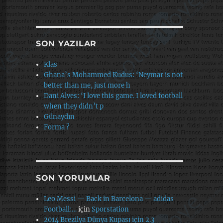
SON YAZILAR
Klas
Ghana’s Mohammed Kudus: ‘Neymar is not
better than me, just more h
Dani Alves: ‘I love this game. I loved football
when they didn’t p
Günaydın
Forma ?
SON YORUMLAR
Leo Messi — Back in Barcelona — adidas
Football:…
için
Sporstation
2014 Brezilya Dünya Kupası için 2.3