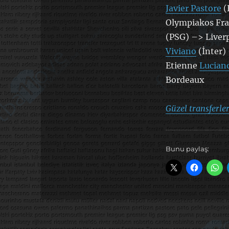
Javier Pastore
(
Olympiakos Fra
(PSG) –> Liver
Viviano
(İnter)
Etienne
Luciano
Bordeaux
Güzel transferle
Bunu paylaş: