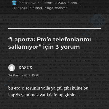
Yazar
Yayın
Kategoriler
footballove
9 Temmuz 2009
brexit
,
tarihi
Etiketler
EURO2016
futbol
,
la liga
,
transfer
“Laporta: Eto’o telefonlarımı
sallamıyor” için 3 yorum
KASUX
dedi
ki:
24 Kasım 2012, 15:28
bu eto’o sorunlu valla ya gül gibi kulüe bu
kapris yapılmaz yani defolup gitsin…