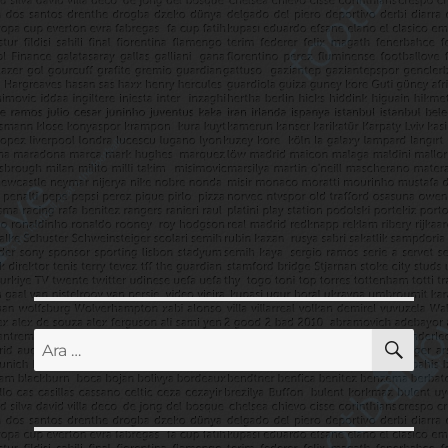
AR
Ara: