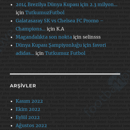
2014 Brezilya Dünya Kupası için 2.3 milyon…
için
TutkumuzFutbol
Galatasaray SK vs Chelsea FC Promo –
Champions…
için
K.A
Magandalıkta son nokta
için
selinsss
Dünya Kupası Şampiyonluğu için favori
adidas…
için
Tutkumuz Futbol
ARŞIVLER
Kasım 2022
Ekim 2022
Eylül 2022
Ağustos 2022