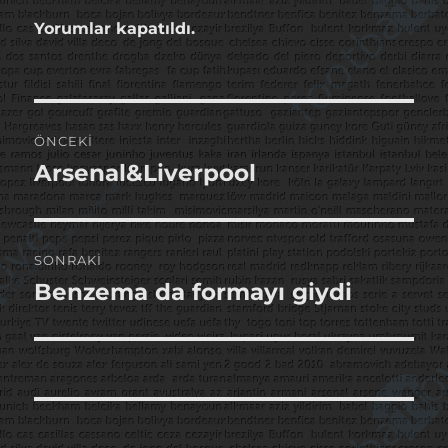
Yorumlar kapatıldı.
Yazı
ÖNCEKI
gezinmesi
Arsenal&Liverpool
Önceki
yazı:
SONRAKI
Benzema da formayı giydi
Sonraki
yazı: