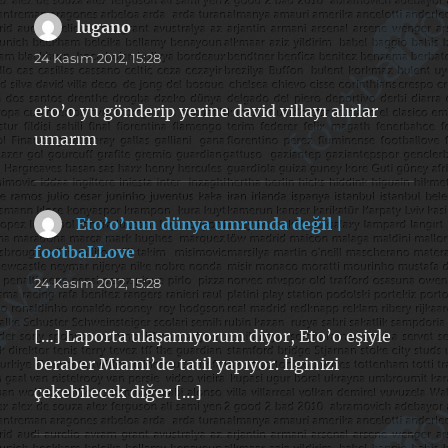
lugano
dedi
ki:
24 Kasım 2012, 15:28
eto’o yu gönderip yerine david villayı alırlar
umarım
Eto’o’nun dünya umrunda değil |
footbaLLove
dedi
ki:
24 Kasım 2012, 15:28
[…] Laporta ulaşamıyorum diyor, Eto’o eşiyle
beraber Miami’de tatil yapıyor. İlginizi
çekebilecek diğer […]