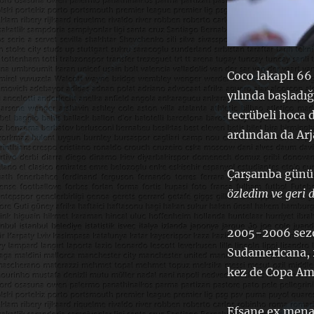
Coco lakaplı 66
yılında başladı
tecrübeli hoca
ardından da Arj
Çarşamba günü 
özledim ve geri
2005-2006 sezo
Sudamericana, 2
kez de Copa Ame
Efsane ex menaj