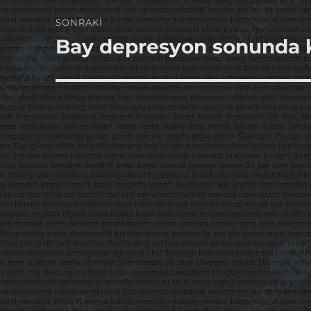
SONRAKI
Bay depresyon sonunda k
Sonraki
yazı: