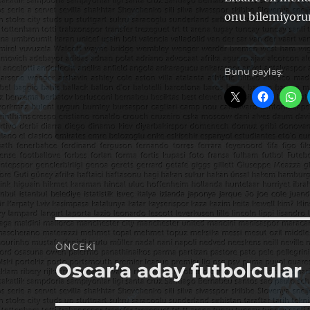
onu bilemiyoru
Bunu paylaş:
Yazı
ÖNCEKI
gezinmesi
Oscar’a aday futbolcular
Önceki
yazı: