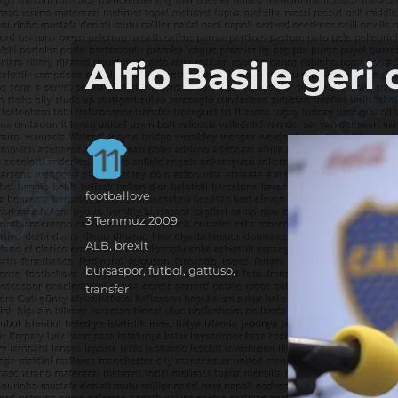
it's the football, that's the football…
footbaLLove
Alfio Basile ger
Yazar
footballove
Yayın
3 Temmuz 2009
tarihi
Kategoriler
ALB
,
brexit
Etiketler
bursaspor
,
futbol
,
gattuso
,
transfer