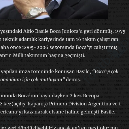
 yaşındaki Alfio Basile Boca Juniors’a geri dönmüş. 1975
ğı teknik adamlık kariyerinde tam 16 takım çalıştıran
 daha önce 2005-2006 sezonunda Boca’yı çalıştırmış
antin Milli takımının başına geçmişti.
yapılan imza töreninde konuşan Basile,
“Boca’yı çok
 döndüğüm için çok mutluyum”
demiş.
nunda Boca’nın başındayken 2 kez Recopa
 kez(açılış-kapanış) Primera Division Argentina ve 1
ricana’yı kazanarak efsane haline gelmişti Basile.
er geri döndü diyebiliriz ancak ex’ten next olur mu,