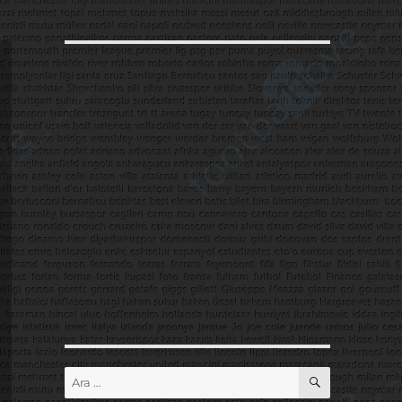
ARA
Ara: