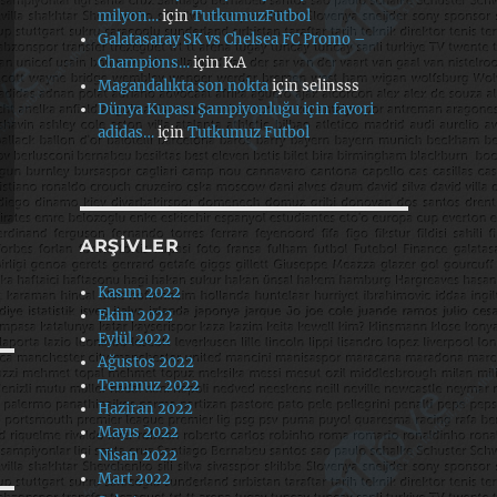
milyon…
için
TutkumuzFutbol
Galatasaray SK vs Chelsea FC Promo –
Champions…
için
K.A
Magandalıkta son nokta
için
selinsss
Dünya Kupası Şampiyonluğu için favori
adidas…
için
Tutkumuz Futbol
ARŞIVLER
Kasım 2022
Ekim 2022
Eylül 2022
Ağustos 2022
Temmuz 2022
Haziran 2022
Mayıs 2022
Nisan 2022
Mart 2022