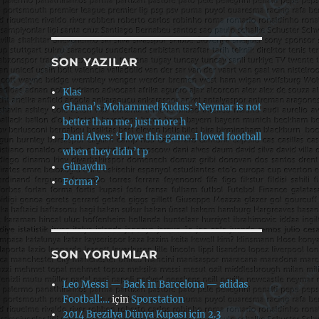
SON YAZILAR
Klas
Ghana’s Mohammed Kudus: ‘Neymar is not
better than me, just more h
Dani Alves: ‘I love this game. I loved football
when they didn’t p
Günaydın
Forma ?
SON YORUMLAR
Leo Messi — Back in Barcelona — adidas
Football:…
için
Sporstation
2014 Brezilya Dünya Kupası için 2.3