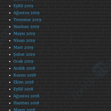
Eylül 2019
Ağustos 2019
Temmuz 2019
Haziran 2019
Mayıs 2019
Nisan 2019
Mart 2019
Şubat 2019
Ocak 2019
Aralık 2018
Kasım 2018
Ekim 2018
Eylül 2018
Ağustos 2018
Haziran 2018
Mayıs 2018