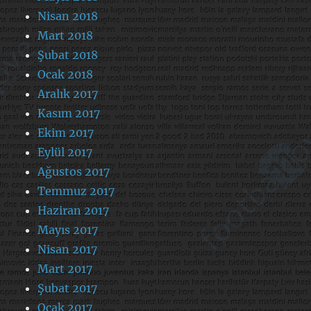
Nisan 2018
Mart 2018
Şubat 2018
Ocak 2018
Aralık 2017
Kasım 2017
Ekim 2017
Eylül 2017
Ağustos 2017
Temmuz 2017
Haziran 2017
Mayıs 2017
Nisan 2017
Mart 2017
Şubat 2017
Ocak 2017