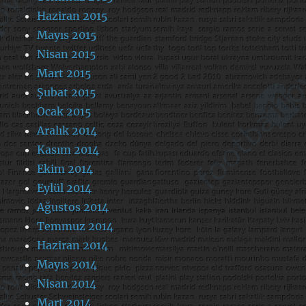
Haziran 2015
Mayıs 2015
Nisan 2015
Mart 2015
Şubat 2015
Ocak 2015
Aralık 2014
Kasım 2014
Ekim 2014
Eylül 2014
Ağustos 2014
Temmuz 2014
Haziran 2014
Mayıs 2014
Nisan 2014
Mart 2014