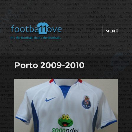
MENÜ
footbaLLove
Porto 2009-2010