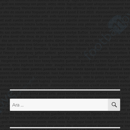
AR
Ara: