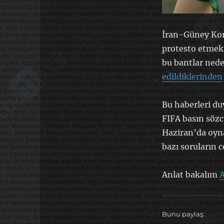
İran-Güney Kore
protesto etmek 
bu bantlar ned
edildiklerinden
Bu haberleri du
FIFA basın sözc
Haziran’da oyn
bazı soruların 
Anlat bakalım
Bunu paylaş: