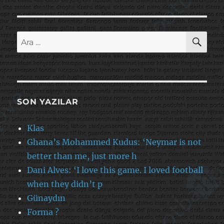
AR
Ara:
SON YAZILAR
Klas
Ghana’s Mohammed Kudus: ‘Neymar is not
better than me, just more h
Dani Alves: ‘I love this game. I loved football
when they didn’t p
Günaydın
Forma ?