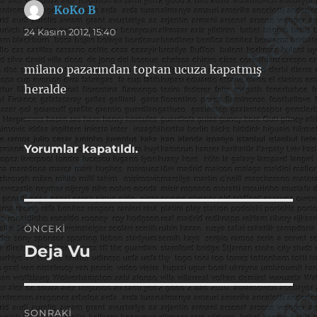
KoKo B
dedi
ki:
24 Kasım 2012, 15:40
milano pazarından toptan ucuza kapatmış
heralde
Yorumlar kapatıldı.
Yazı
ÖNCEKI
gezinmesi
Deja Vu
Önceki
yazı:
SONRAKI