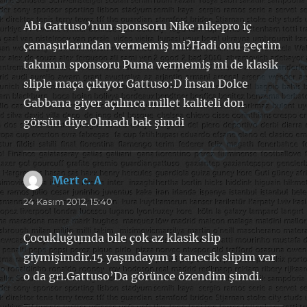
Abi Gattuso’nun sponsoru Nike nikepro iç
çamaşırlarından vermemiş mi?Hadi onu geçtim
takımın sponsoru Puma vermemiş mi de klasik
sliple maça çıkıyor Gattuso:D İnsan Dolce
Gabbana giyer açılınca millet kaliteli don
görsün diye.Olmadı bak şimdi
Mert c. A
dedi
ki:
24 Kasım 2012, 15:40
Çocukluğumda bile çok az klasik slip
giymişimdir.15 yaşındayım 1 tanecik slipim var
o da gri.Gattuso’Da görünce özendim şimdi.