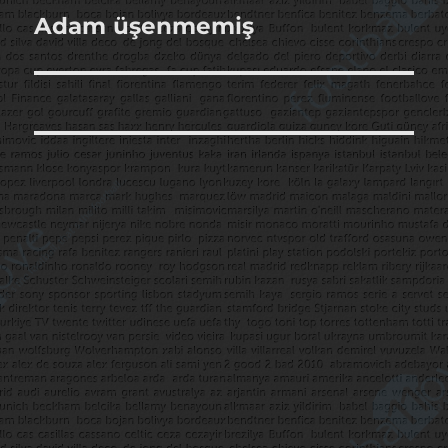
Adam üşenmemiş
Sonraki
yazı: