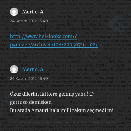
Mert c. A
dedi
ki:
24 Kasım 2012, 15:40
http://www.hel-looks.com/?
p=image/archives/108/20050716_02/
Mert c. A
dedi
ki:
24 Kasım 2012, 15:40
Özür dilerim iki kere gelmiş yahu!:D
gattuso demişken
Bu arada Amauri hala milli takım seçmedi mi