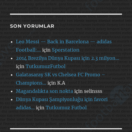
SON YORUMLAR
Leo Messi — Back in Barcelona — adidas
Football:…
için
Sporstation
2014 Brezilya Dünya Kupası için 2.3 milyon…
için
TutkumuzFutbol
Galatasaray SK vs Chelsea FC Promo –
Champions…
için
K.A
Magandalıkta son nokta
için
selinsss
Dünya Kupası Şampiyonluğu için favori
adidas…
için
Tutkumuz Futbol