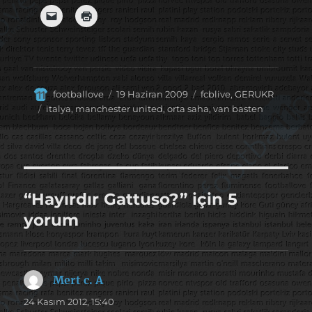
Yazar
Yayın
Kategoriler
footballove
19 Haziran 2009
fcblive
,
GERUKR
tarihi
Etiketler
italya
,
manchester united
,
orta saha
,
van basten
“Hayırdır Gattuso?” için 5
yorum
Mert c. A
dedi
ki:
24 Kasım 2012, 15:40