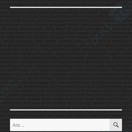
AR
Ara: