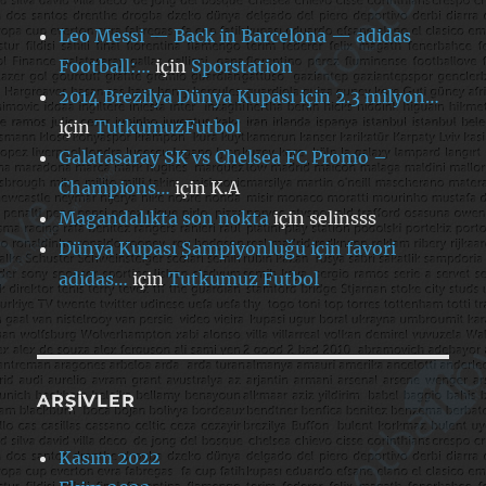
Leo Messi — Back in Barcelona — adidas
Football:…
için
Sporstation
2014 Brezilya Dünya Kupası için 2.3 milyon…
için
TutkumuzFutbol
Galatasaray SK vs Chelsea FC Promo –
Champions…
için
K.A
Magandalıkta son nokta
için
selinsss
Dünya Kupası Şampiyonluğu için favori
adidas…
için
Tutkumuz Futbol
ARŞIVLER
Kasım 2022