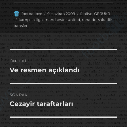
Yazar
Yayın
Kategoriler
footballove
9 Haziran 2009
fcblive
,
GERUKR
tarihi
Etiketler
kamp
,
la liga
,
manchester united
,
ronaldo
,
sakatlik
,
transfer
Yazı
ÖNCEKI
gezinmesi
Ve resmen açıklandı
Önceki
yazı:
SONRAKI
Cezayir taraftarları
Sonraki
yazı: