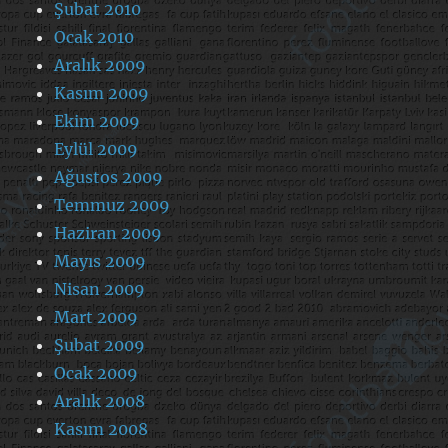
Şubat 2010
Ocak 2010
Aralık 2009
Kasım 2009
Ekim 2009
Eylül 2009
Ağustos 2009
Temmuz 2009
Haziran 2009
Mayıs 2009
Nisan 2009
Mart 2009
Şubat 2009
Ocak 2009
Aralık 2008
Kasım 2008