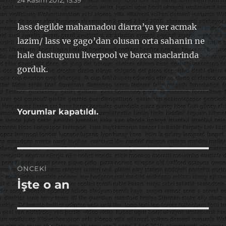
lass degilde mahamadou diarra’ya yer acmak
lazim/ lass ve gago’dan olusan orta sahanin ne
hale dustugunu liverpool ve barca maclarinda
gorduk.
Yorumlar kapatıldı.
Yazı
ÖNCEKI
gezinmesi
İşte o an
Önceki
yazı: