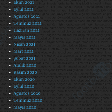
Ekim 2021
Eylül 2021
Ağustos 2021
Temmuz 2021
Haziran 2021
Mayıs 2021
Nisan 2021
Mart 2021
Şubat 2021
Aralık 2020
Kasım 2020
Ekim 2020
Eylül 2020
Ağustos 2020
Temmuz 2020
Mayıs 2020