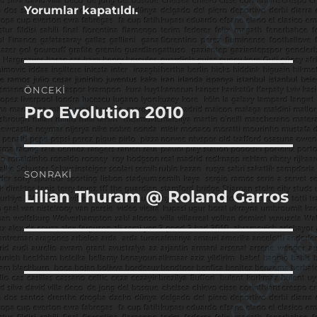
Yorumlar kapatıldı.
Yazı
ÖNCEKI
gezinmesi
Pro Evolution 2010
Önceki
yazı:
SONRAKI
Lilian Thuram @ Roland Garros
Sonraki
yazı: