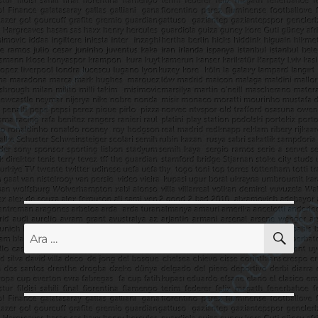
AR
Ara: