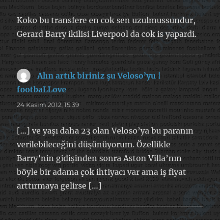
Koko bu transfere en cok sen uzulmussundur,
Gerard Barry ikilisi Liverpool da cok is yapardi.
Alın artık biriniz şu Veloso’yu |
footbaLLove
dedi
ki:
24 Kasım 2012, 15:39
[…] ve yaşı daha 23 olan Veloso’ya bu paranın
verilebileceğini düşünüyorum. Özellikle
Barry’nin gidişinden sonra Aston Villa’nın
böyle bir adama çok ihtiyacı var ama iş fiyat
arttırmaya gelirse […]