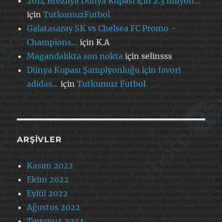
2014 Brezilya Dünya Kupası için 2.3 milyon…
için
TutkumuzFutbol
Galatasaray SK vs Chelsea FC Promo –
Champions…
için
K.A
Magandalıkta son nokta
için
selinsss
Dünya Kupası Şampiyonluğu için favori
adidas…
için
Tutkumuz Futbol
ARŞIVLER
Kasım 2022
Ekim 2022
Eylül 2022
Ağustos 2022
Temmuz 2022