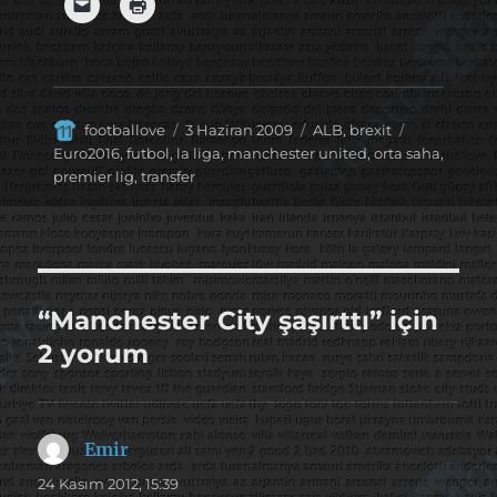
Yazar
Yayın
Kategoriler
Etiketler
footballove
3 Haziran 2009
ALB
,
brexit
tarihi
Euro2016
,
futbol
,
la liga
,
manchester united
,
orta saha
,
premier lig
,
transfer
“Manchester City şaşırttı” için
2 yorum
Emir
dedi
ki:
24 Kasım 2012, 15:39