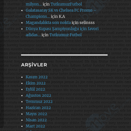
milyon…
için
TutkumuzFutbol
Galatasaray SK vs Chelsea FC Promo –
Champions…
için
K.A
Magandalıkta son nokta
için
selinsss
Dünya Kupası Şampiyonluğu için favori
adidas…
için
Tutkumuz Futbol
ARŞIVLER
Kasım 2022
Ekim 2022
Eylül 2022
Ağustos 2022
Temmuz 2022
Haziran 2022
Mayıs 2022
Nisan 2022
Mart 2022