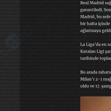
Real Madrid sa
garantiledi. So
Madrid, bu sefe
bir hafta içind
ağlatmaya geld
La Liga’da en 
Katalan Ligi ş
tarihinde topl
Bu arada rahat
Milan’ı 2-1 mağ
oldu ve 17. şam