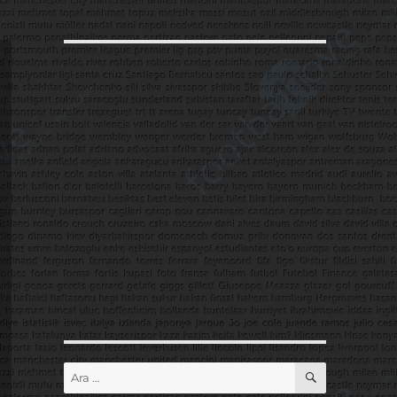
ARA
Ara: