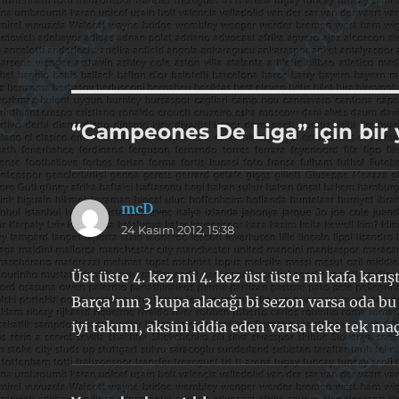
“Campeones De Liga” için bir
mcD
dedi
24 Kasım 2012, 15:38
ki:
Üst üste 4. kez mi 4. kez üst üste mi kafa karış
Barça’nın 3 kupa alacağı bi sezon varsa oda 
iyi takımı, aksini iddia eden varsa teke tek 