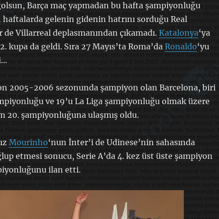
ğolsun, Barça maç yapmadan bu hafta şampiyonluğu
n haftalarda gelenin gidenin hatrını sorduğu Real
r de Villarreal deplasmanından çıkamadı.
Katalonya
‘ya
e 2. kupa da geldi. Sıra 27 Mayıs’ta Roma’da
Ronaldo
‘yu
i…
son 2005-2006 sezonunda şampiyon olan Barcelona, biri
ampiyonluğu ve 19’u La Liga şampiyonluğu olmak üzere
am 20. şampiyonluğuna ulaşmış oldu.
sız
Mourinho
‘nun İnter’i de Udinese’nin sahasında
lup etmesi sonucu, Serie A’da 4. kez üst üste şampiyon
piyonluğunu ilan etti.