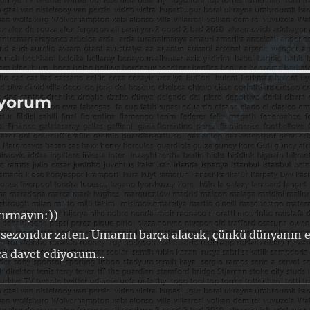
 yorum
tırmayın:))
bu sezondur zaten. Umarım barça alacak, çünkü dünyanın 
maça davet ediyorum…