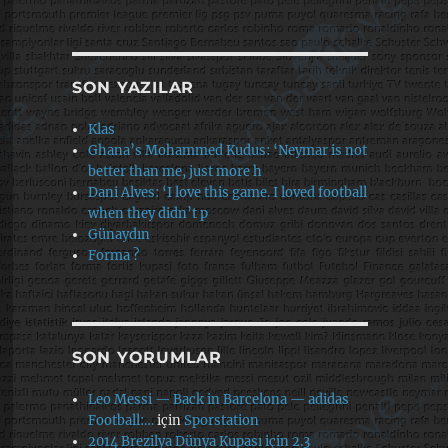
SON YAZILAR
Klas
Ghana’s Mohammed Kudus: ‘Neymar is not
better than me, just more h
Dani Alves: ‘I love this game. I loved football
when they didn’t p
Günaydın
Forma ?
SON YORUMLAR
Leo Messi — Back in Barcelona — adidas
Football:…
için
Sporstation
2014 Brezilya Dünya Kupası için 2.3