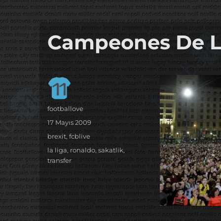
it's the football, that's the football…
footbaLLove
Campeones De L
Yazar
footballove
Yayın
17 Mayıs 2009
tarihi
Kategoriler
brexit
,
fcblive
Etiketler
la liga
,
ronaldo
,
sakatlik
,
transfer