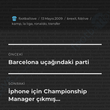
Yazar
Yayın
Kategoriler
Etiketler
footballove
13 Mayıs 2009
brexit
,
fcblive
tarihi
kamp
,
la liga
,
ronaldo
,
transfer
Yazı
ÖNCEKI
gezinmesi
Barcelona uçağındaki parti
Önceki
yazı:
SONRAKI
İphone için Championship
Sonraki
yazı:
Manager çıkmış…