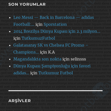
SON YORUMLAR
Leo Messi — Back in Barcelona — adidas
Football:…
için
Sporstation
2014 Brezilya Dünya Kupası için 2.3 milyon…
için
TutkumuzFutbol
Galatasaray SK vs Chelsea FC Promo –
Champions…
için
K.A
Magandalıkta son nokta
için
selinsss
Dünya Kupası Şampiyonluğu için favori
adidas…
için
Tutkumuz Futbol
ARŞIVLER