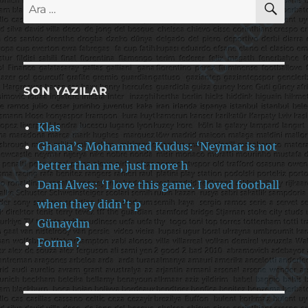
Ara:
SON YAZILAR
Klas
Ghana’s Mohammed Kudus: ‘Neymar is not
better than me, just more h
Dani Alves: ‘I love this game. I loved football
when they didn’t p
Günaydın
Forma ?