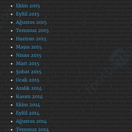
Ekim 2015
Eylül 2015
Ağustos 2015
Temmuz 2015
Haziran 2015
Mayıs 2015
Nisan 2015
Mart 2015
Şubat 2015
Ocak 2015
Aralık 2014
Kasım 2014
Ekim 2014
Eylül 2014
Ağustos 2014
Temmuz 2014