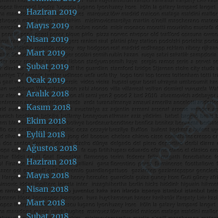
Haziran 2019
Mayıs 2019
Nisan 2019
Mart 2019
Şubat 2019
Ocak 2019
Aralık 2018
Kasım 2018
Ekim 2018
Eylül 2018
Ağustos 2018
Haziran 2018
Mayıs 2018
Nisan 2018
Mart 2018
Şubat 2018