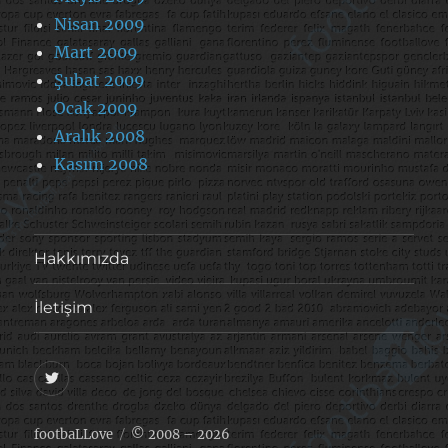
Nisan 2009
Mart 2009
Şubat 2009
Ocak 2009
Aralık 2008
Kasım 2008
Hakkımızda
İletişim
@footballove
footbaLLove
© 2008 – 2026