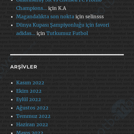
Champions…
için
K.A
Magandalıkta son nokta
için
selinsss
Dünya Kupası Şampiyonluğu için favori
adidas…
için
Tutkumuz Futbol
ARŞIVLER
Kasım 2022
Ekim 2022
Eylül 2022
Ağustos 2022
Temmuz 2022
Haziran 2022
Mayıs 2022