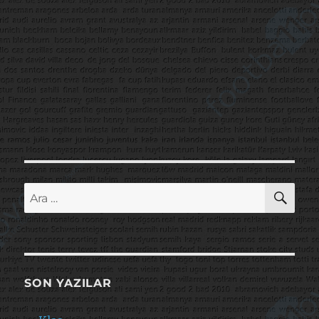
AR
Ara:
SON YAZILAR