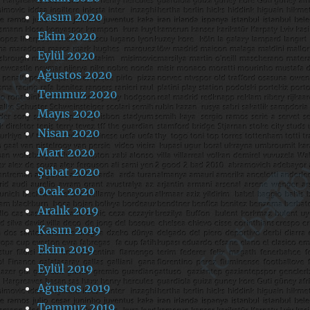
Kasım 2020
Ekim 2020
Eylül 2020
Ağustos 2020
Temmuz 2020
Mayıs 2020
Nisan 2020
Mart 2020
Şubat 2020
Ocak 2020
Aralık 2019
Kasım 2019
Ekim 2019
Eylül 2019
Ağustos 2019
Temmuz 2019