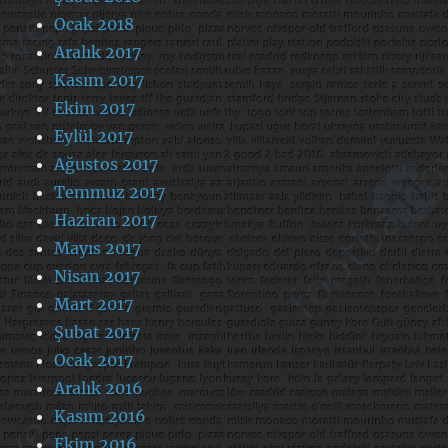
Ocak 2018
Aralık 2017
Kasım 2017
Ekim 2017
Eylül 2017
Ağustos 2017
Temmuz 2017
Haziran 2017
Mayıs 2017
Nisan 2017
Mart 2017
Şubat 2017
Ocak 2017
Aralık 2016
Kasım 2016
Ekim 2016