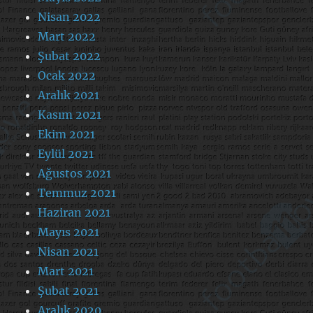
Nisan 2022
Mart 2022
Şubat 2022
Ocak 2022
Aralık 2021
Kasım 2021
Ekim 2021
Eylül 2021
Ağustos 2021
Temmuz 2021
Haziran 2021
Mayıs 2021
Nisan 2021
Mart 2021
Şubat 2021
Aralık 2020