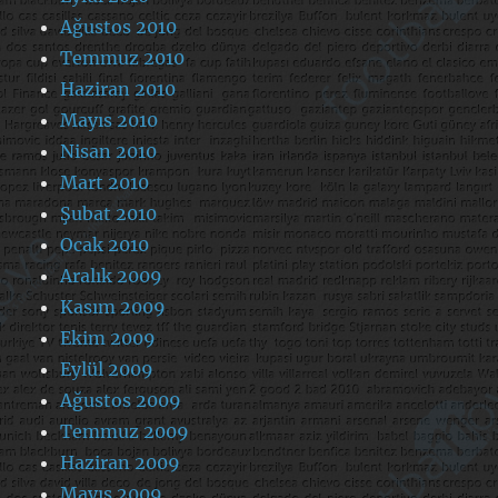
Ağustos 2010
Temmuz 2010
Haziran 2010
Mayıs 2010
Nisan 2010
Mart 2010
Şubat 2010
Ocak 2010
Aralık 2009
Kasım 2009
Ekim 2009
Eylül 2009
Ağustos 2009
Temmuz 2009
Haziran 2009
Mayıs 2009