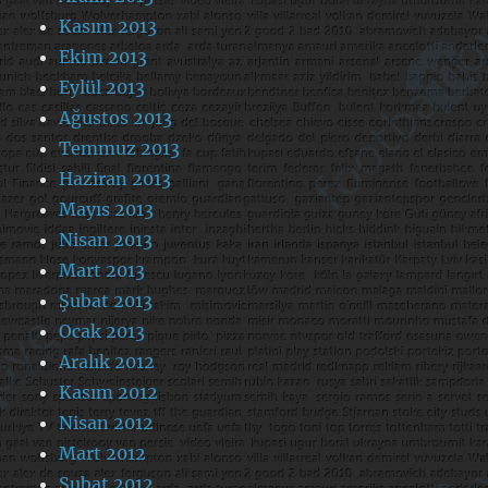
Kasım 2013
Ekim 2013
Eylül 2013
Ağustos 2013
Temmuz 2013
Haziran 2013
Mayıs 2013
Nisan 2013
Mart 2013
Şubat 2013
Ocak 2013
Aralık 2012
Kasım 2012
Nisan 2012
Mart 2012
Şubat 2012