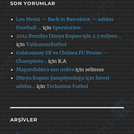
SON YORUMLAR
Leo Messi — Back in Barcelona — adidas
Football:…
için
Sporstation
2014 Brezilya Dünya Kupası için 2.3 milyon…
için
TutkumuzFutbol
Galatasaray SK vs Chelsea FC Promo –
Champions…
için
K.A
Magandalıkta son nokta
için
selinsss
Dünya Kupası Şampiyonluğu için favori
adidas…
için
Tutkumuz Futbol
ARŞIVLER