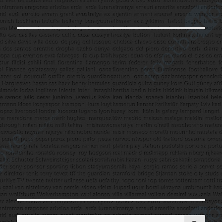
AR
Ara: