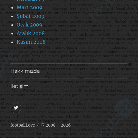
Mart 2009
Şubat 2009
Ocak 2009
Aralık 2008
Kasım 2008
Hakkımızda
İletişim
@footballove
footbaLLove
© 2008 – 2026