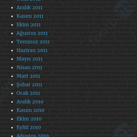
Aralık 2011
Kasım 2011
Ekim 2011
Ağustos 2011
Temmuz 2011
Haziran 2011
Mayıs 2011
Nisan 2011
Mart 2011
Şubat 2011
Ocak 2011
Aralık 2010
Kasım 2010
Ekim 2010
Eylül 2010
Ağustos 2010