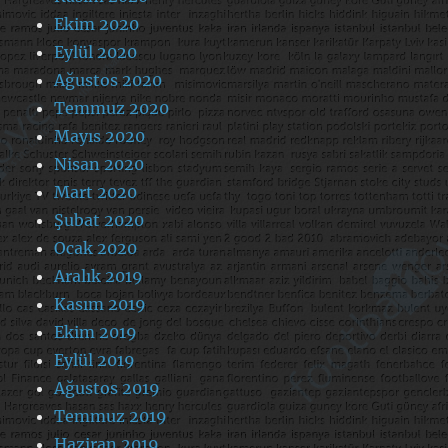
Ekim 2020
Eylül 2020
Ağustos 2020
Temmuz 2020
Mayıs 2020
Nisan 2020
Mart 2020
Şubat 2020
Ocak 2020
Aralık 2019
Kasım 2019
Ekim 2019
Eylül 2019
Ağustos 2019
Temmuz 2019
Haziran 2019