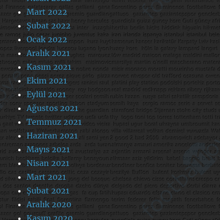
Mart 2022
Şubat 2022
Ocak 2022
Aralık 2021
Kasım 2021
Ekim 2021
Eylül 2021
Ağustos 2021
Temmuz 2021
Haziran 2021
Mayıs 2021
Nisan 2021
Mart 2021
Şubat 2021
Aralık 2020
Kasım 2020