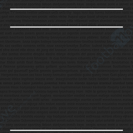
yazı: