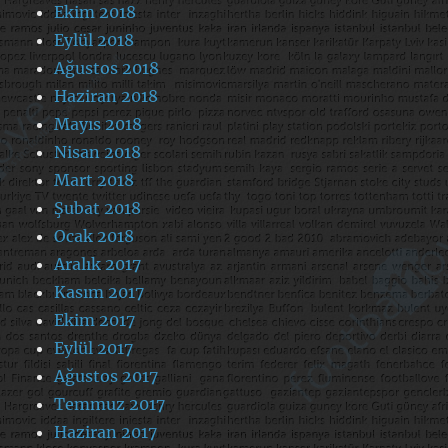
Ekim 2018
Eylül 2018
Ağustos 2018
Haziran 2018
Mayıs 2018
Nisan 2018
Mart 2018
Şubat 2018
Ocak 2018
Aralık 2017
Kasım 2017
Ekim 2017
Eylül 2017
Ağustos 2017
Temmuz 2017
Haziran 2017