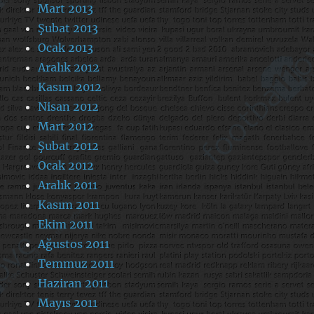
Mart 2013
Şubat 2013
Ocak 2013
Aralık 2012
Kasım 2012
Nisan 2012
Mart 2012
Şubat 2012
Ocak 2012
Aralık 2011
Kasım 2011
Ekim 2011
Ağustos 2011
Temmuz 2011
Haziran 2011
Mayıs 2011