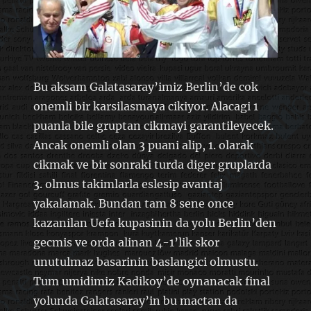
Bu aksam Galatasaray’imiz Berlin’de cok
onemli bir karsilasmaya cikiyor. Alacagi 1
puanla bile gruptan cikmayi garantileyecek.
Ancak onemli olan 3 puani alip, 1. olarak
cikmak ve bir sonraki turda diger gruplarda
3. olmus takimlarla eslesip avantaj
yakalamak. Bundan tam 8 sene once
kazanilan Uefa kupasinin da yolu Berlin’den
gecmis ve orda alinan 4-1’lik skor
unutulmaz basarinin baslangici olmustu.
Tum umidimiz Kadikoy’de oynanacak final
yolunda Galatasaray’in bu mactan da