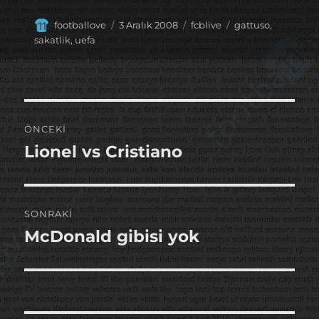
Yazar
Yayın
Kategoriler
Etiketler
footballove
3 Aralık 2008
fcblive
gattuso
,
tarihi
sakatlik
,
uefa
Yazı
ÖNCEKI
gezinmesi
Lionel vs Cristiano
Önceki
yazı:
SONRAKI
McDonald gibisi yok
Sonraki
yazı: