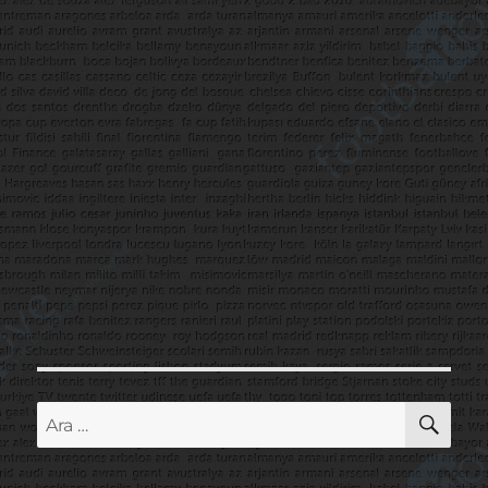
AR
Ara: