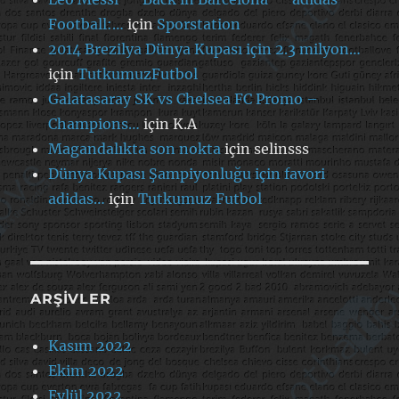
Football:…
için
Sporstation
2014 Brezilya Dünya Kupası için 2.3 milyon…
için
TutkumuzFutbol
Galatasaray SK vs Chelsea FC Promo –
Champions…
için
K.A
Magandalıkta son nokta
için
selinsss
Dünya Kupası Şampiyonluğu için favori
adidas…
için
Tutkumuz Futbol
ARŞIVLER
Kasım 2022
Ekim 2022
Eylül 2022