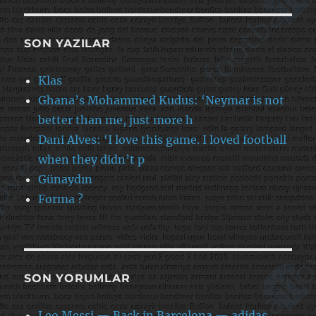
SON YAZILAR
Klas
Ghana’s Mohammed Kudus: ‘Neymar is not
better than me, just more h
Dani Alves: ‘I love this game. I loved football
when they didn’t p
Günaydın
Forma ?
SON YORUMLAR
Leo Messi — Back in Barcelona — adidas