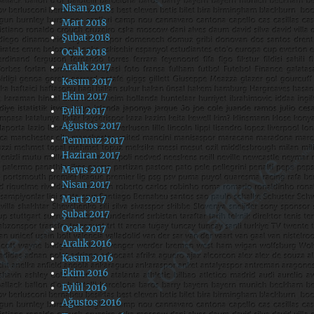
Nisan 2018
Mart 2018
Şubat 2018
Ocak 2018
Aralık 2017
Kasım 2017
Ekim 2017
Eylül 2017
Ağustos 2017
Temmuz 2017
Haziran 2017
Mayıs 2017
Nisan 2017
Mart 2017
Şubat 2017
Ocak 2017
Aralık 2016
Kasım 2016
Ekim 2016
Eylül 2016
Ağustos 2016