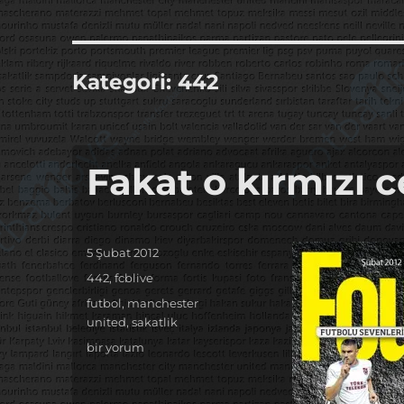
it's the football, that's the football…
footbaLLove
Kategori:
442
Fakat o kırmızı 
Yayın
5 Şubat 2012
tarihi
Kategoriler
442
,
fcblive
Etiketler
futbol
,
manchester
united
,
sakatlik
Fakat
bir yorum
o
kırmızı
ceket?