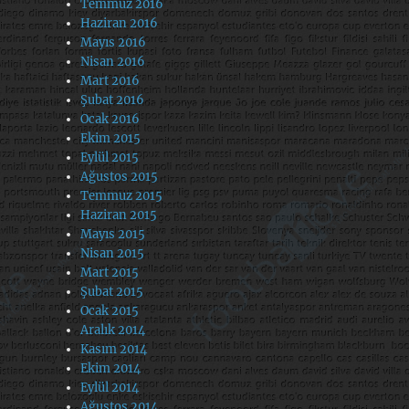
Temmuz 2016
Haziran 2016
Mayıs 2016
Nisan 2016
Mart 2016
Şubat 2016
Ocak 2016
Ekim 2015
Eylül 2015
Ağustos 2015
Temmuz 2015
Haziran 2015
Mayıs 2015
Nisan 2015
Mart 2015
Şubat 2015
Ocak 2015
Aralık 2014
Kasım 2014
Ekim 2014
Eylül 2014
Ağustos 2014