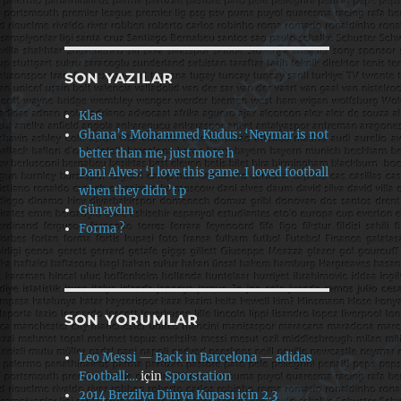
SON YAZILAR
Klas
Ghana’s Mohammed Kudus: ‘Neymar is not
better than me, just more h
Dani Alves: ‘I love this game. I loved football
when they didn’t p
Günaydın
Forma ?
SON YORUMLAR
Leo Messi — Back in Barcelona — adidas
Football:…
için
Sporstation
2014 Brezilya Dünya Kupası için 2.3