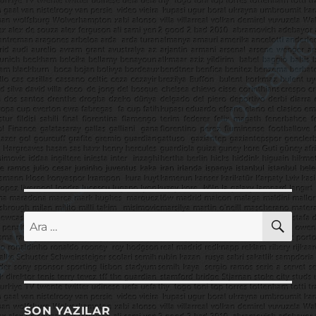
AR
Ara:
SON YAZILAR