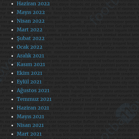
Haziran 2022
Mayıs 2022
Nisan 2022
Mart 2022
Şubat 2022
Ocak 2022
Aralık 2021
Kasım 2021
Ekim 2021
Eylül 2021
Ağustos 2021
Temmuz 2021
Haziran 2021
Mayıs 2021
Nisan 2021
Mart 2021