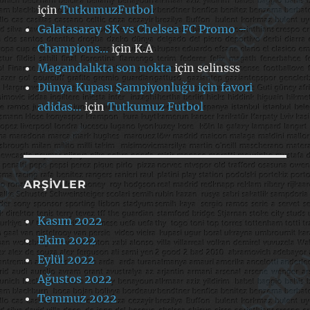
için
TutkumuzFutbol
Galatasaray SK vs Chelsea FC Promo –
Champions…
için
K.A
Magandalıkta son nokta
için
selinsss
Dünya Kupası Şampiyonluğu için favori
adidas…
için
Tutkumuz Futbol
ARŞIVLER
Kasım 2022
Ekim 2022
Eylül 2022
Ağustos 2022
Temmuz 2022