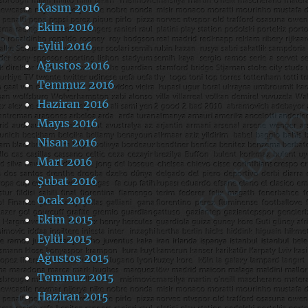
Kasım 2016
Ekim 2016
Eylül 2016
Ağustos 2016
Temmuz 2016
Haziran 2016
Mayıs 2016
Nisan 2016
Mart 2016
Şubat 2016
Ocak 2016
Ekim 2015
Eylül 2015
Ağustos 2015
Temmuz 2015
Haziran 2015