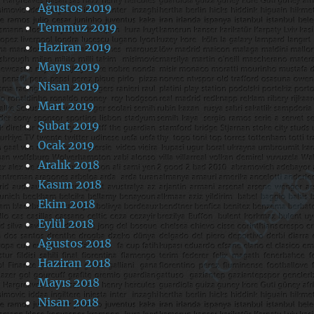
Ağustos 2019
Temmuz 2019
Haziran 2019
Mayıs 2019
Nisan 2019
Mart 2019
Şubat 2019
Ocak 2019
Aralık 2018
Kasım 2018
Ekim 2018
Eylül 2018
Ağustos 2018
Haziran 2018
Mayıs 2018
Nisan 2018