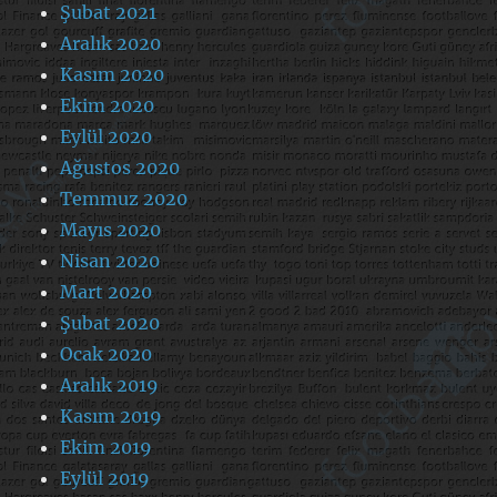
Şubat 2021
Aralık 2020
Kasım 2020
Ekim 2020
Eylül 2020
Ağustos 2020
Temmuz 2020
Mayıs 2020
Nisan 2020
Mart 2020
Şubat 2020
Ocak 2020
Aralık 2019
Kasım 2019
Ekim 2019
Eylül 2019