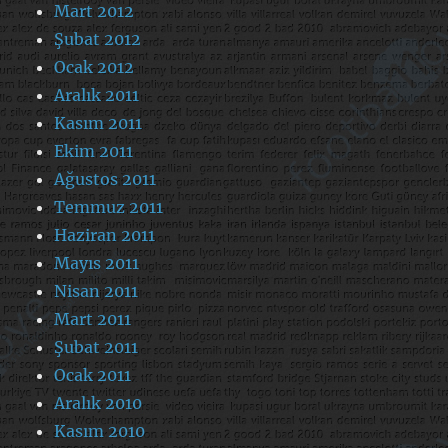
Mart 2012
Şubat 2012
Ocak 2012
Aralık 2011
Kasım 2011
Ekim 2011
Ağustos 2011
Temmuz 2011
Haziran 2011
Mayıs 2011
Nisan 2011
Mart 2011
Şubat 2011
Ocak 2011
Aralık 2010
Kasım 2010